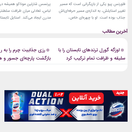
تبدیل شد؟
فلورنس پیو یکی از بازیگرانی است که مسیر
پرنسس شارلین موناکو همیشه در 
تغییر استایلش، به اندازه‌ی مسیر حرفه‌ای‌اش
لباس، تعادلی میان ظرافت سلطنت
جذاب بوده است. او با چهره‌ای خاص،
مدرن ایجاد می‌کند. استایل تابستان
کاریزماتیک و حضوری متفاوت، خیلی زود در
همین ویژگی را دارد؛ ترکیبی از رنگ
دنیای سینما دیده شد؛ اما در سال‌های ابتدایی
پارچه‌های سبک و طراحی‌هایی که 
فعالیتش هنوز زبان شخصی خود را در مد پیدا
روزهای گرم، هم راحت هستند و ه
نکرده بود.لینک پیشنهادیجدیدترین کالکشن
از مراسم‌های رسمی کاخ گرفته تا
اوزگه گورل ترندهای تابستان را با
رزی جذابیت چرم را به ر
2026 دستبند نقره پاندوراگیاهان آپارتمانیخرید
صمیمی‌تر، شارلین نشان داده که
سلیقه و ظرافت تمام ترکیب کرد
بازگشت پارچه‌ای جسور و 
اکسسوری...
پیراهن‌های...
شیک