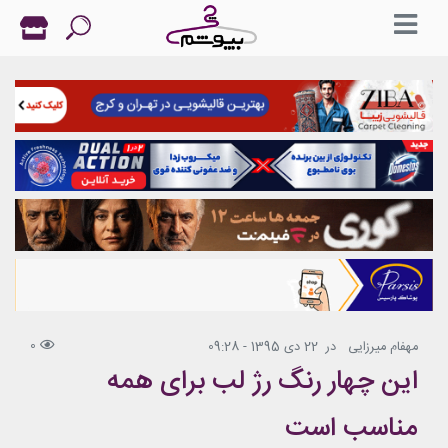
0
مهفام میرزایی
در
22 دی 1395 - 09:28
این چهار رنگ رژ لب برای همه
مناسب است