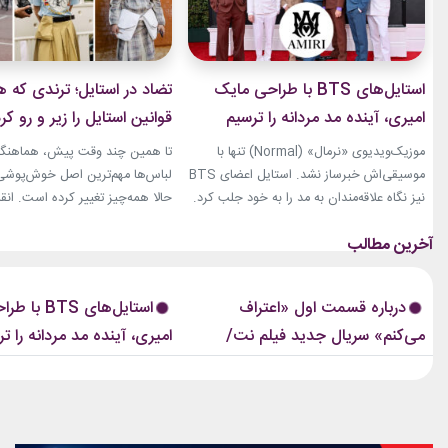
استایل‌های BTS با طراحی مایک
تضاد در استایل؛ ترندی که ه
امیری، آینده مد مردانه را ترسیم
قوانین استایل را زیر و رو کر
کردند
موزیک‌ویدیوی «نرمال» (Normal) تنها با
تا همین چند وقت پیش، هماهنگی
موسیقی‌اش خبرساز نشد. استایل اعضای BTS
لباس‌ها مهم‌ترین اصل خوش‌پوشی ب
نیز نگاه علاقه‌مندان به مد را به خود جلب کرد.
حالا همه‌چیز تغییر کرده است. انق
بخشی از لباس‌های این ویدیو از برند «امیری»
استایل، ترندی است که از استریت‌
(Amiri)، متعلق به طراح آمریکاییِ ایرانی‌تبار،
هفته مد کپنهاگ آغاز شده و بسیاری
مایک امیری، انتخاب شده بود. جسارت در
رسانه‌های معتبر مد از آن به‌عنوان 
استایل‌های امیری BTS همان ویژگی مشترکی
مهم‌ترین نوآوری‌های دنیای فشن یا
درباره قسمت اول «اعتراف
استایل‌های TS
است که در تمام این اوت‌فیت‌ها دیده...
این رویکرد، قرار نیست فقط یک...
می‌کنم» سریال جدید فیلم نت/
امیری، آینده مد مردانه را ت
پرونده های راکد پلیسی باز می‌شود
کردند