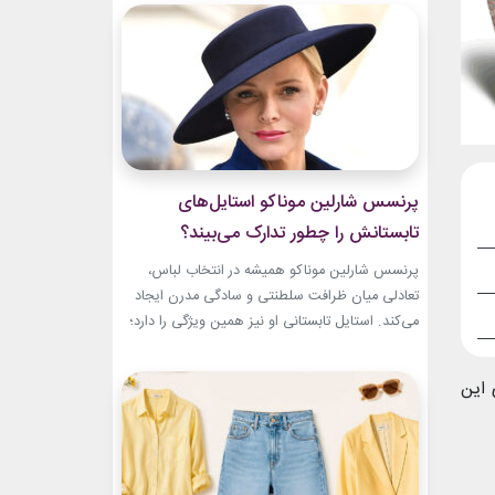
سال‌های ابتدایی فعالیتش هنوز زبان شخصی خود را
در مد پیدا نکرده بود.لینک پیشنهادیجدیدترین
کالکشن 2026 دستبند نقره پاندوراگیاهان
آپارتمانیخرید اکسسوری...
پرنسس شارلین موناکو استایل‌های
تابستانش را چطور تدارک می‌بیند؟
پرنسس شارلین موناکو همیشه در انتخاب لباس،
تعادلی میان ظرافت سلطنتی و سادگی مدرن ایجاد
می‌کند. استایل تابستانی او نیز همین ویژگی را دارد؛
ترکیبی از رنگ‌های آرام، پارچه‌های سبک و
طراحی‌هایی که برای روزهای گرم، هم راحت هستند
 این
و هم باشکوه. از مراسم‌های رسمی کاخ گرفته تا
حضورهای صمیمی‌تر، شارلین نشان داده که
پیراهن‌های...