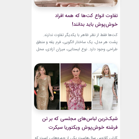
تفاوت انواع کت‌ها که همه افراد
خوش‌پوش باید بدانند!
کت‌ها فقط از نظر ظاهر با یکدیگر تفاوت ندارند.
پشت هر مدل، یک ساختار الگویی، فرم یقه و منطق
طراحی وجود دارد. نوع ایستایی، میزان آزادی، محل
قرارگیری دکمه‌ها و حتی جنس پارچه، شخصیت هر
کت را مشخص می‌کند. یک بلیزر حس رسمی و
شهری دارد، اما یک کت رپ یا اورسایز می‌تواند آزادی
و...
شیک‌ترین لباس‌های مجلسی که بر تن
فرشته خوش‌پوش ویکتوریا سیکرت
دیده‌ایم!
کارلی کلاوس سال‌هاست یکی از چهره‌هایی است که