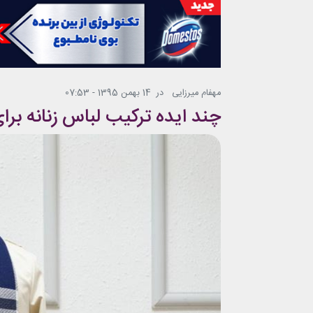
مهفام میرزایی
در
14 بهمن 1395 - 07:53
چند ایده ترکیب لباس زنانه برا