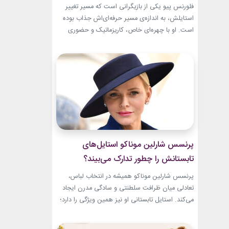
تبدیل شد؟
فلورنس پیو یکی از بازیگرانی است که مسیر تغییر
استایلش، به اندازه‌ی مسیر حرفه‌ای‌اش جذاب بوده
است. او با چهره‌ای خاص، کاریزماتیک و حضوری
متفاوت، خیلی زود در دنیای سینما دیده شد؛ اما در
سال‌های ابتدایی فعالیتش هنوز زبان شخصی خود را
در مد پیدا نکرده بود.لینک پیشنهادیخرید اکسسوری
و زیورآلات نقرهگیاهان آپارتمانیجدیدترین کالکشن
2026...
پرنسس شارلین موناکو استایل‌های
تابستانش را چطور تدارک می‌بیند؟
پرنسس شارلین موناکو همیشه در انتخاب لباس،
تعادلی میان ظرافت سلطنتی و سادگی مدرن ایجاد
می‌کند. استایل تابستانی او نیز همین ویژگی را دارد؛
ترکیبی از رنگ‌های آرام، پارچه‌های سبک و
طراحی‌هایی که برای روزهای گرم، هم راحت هستند