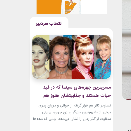
مسن‌ترین چهره‌های سینما که در قید
حیات هستند و جذابیتشان هنوز هم
باقیست!
تصاویر کنار هم قرار گرفته از جوانی و دوران پیری
برخی از مشهورترین بازیگران زن جهان، روایتی
متفاوت از گذر زمان را نشان می‌دهد. زنانی که دهه‌ها
مقابل دوربین درخشیدند و هنوز با حضور، شخصیت