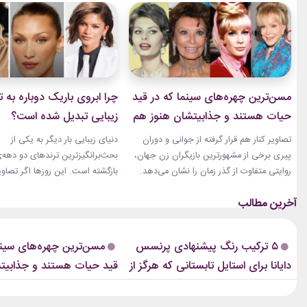
مسن‌ترین چهره‌های سینما که در قید
چرا ابروی باریک دوباره به ت
حیات هستند و جذابیتشان هنوز هم
زیبایی تبدیل شده است؟
باقیست!
تصاویر کنار هم قرار گرفته از جوانی و دوران
دنیای زیبایی بار دیگر به یکی از
پیری برخی از مشهورترین بازیگران زن جهان،
بحث‌برانگیزترین ترندهای دو دهه‌
روایتی متفاوت از گذر زمان را نشان می‌دهد.
بازگشته است. این روزها اگر تصاوی
زنانی که دهه‌ها مقابل دوربین درخشیدند و
فشن‌شوهای بزرگ، کمپین‌های بر
هنوز با حضور، شخصیت و میراث هنری خود
یا فرش قرمز اکران فیلم‌ها را دنبا
الهام‌بخش هستند. بازیگران زن مسن سینما
ابروی باریک مدرن را به‌وضوح خواه
ثابت کرده‌اند که جذابیت واقعی تنها به
این حال، این بازگشت شباهت چند
۵ ترکیب رنگ پیشنهادی پرنسس
مسن‌ترین چهره‌های سینم
سال‌های جوانی محدود...
ابروهای بسیار نازک دهه ۱۹۹۰ و اوایل دهه...
دایانا برای استایل تابستانی که هرگز از
قید حیات هستند و جذابیت
مد نمی‌افتند
هم باقیست!