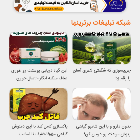
شبکه تبلیغات برترینها
چربیسوزی که شگفتی لاغری آسان
این گیاه دریایی پوستت رو طوری
را رقم زد!
صاف میکنه انگار 20سال جوون
شدی
بدون دارو و با این شامپو گیاهی
پاکسازی کامل کبد با این دمنوش
ریزش موهات رو درمان کن!
گیاهی 50%تخفیف تا امشب