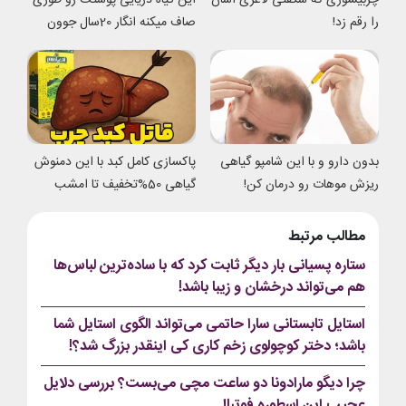
چربیسوزی که شگفتی لاغری آسان
این گیاه دریایی پوستت رو طوری
را رقم زد!
صاف میکنه انگار 20سال جوون
شدی
بدون دارو و با این شامپو گیاهی
پاکسازی کامل کبد با این دمنوش
ریزش موهات رو درمان کن!
گیاهی 50%تخفیف تا امشب
مطالب مرتبط
ستاره پسیانی بار دیگر ثابت کرد که با ساده‌ترین لباس‌ها
هم می‌تواند درخشان و زیبا باشد!
استایل تابستانی سارا حاتمی می‌تواند الگوی استایل شما
باشد؛ دختر کوچولوی زخم کاری کی اینقدر بزرگ شد؟!
چرا دیگو مارادونا دو ساعت مچی می‌بست؟ بررسی دلایل
عجیب این اسطوره فوتبال