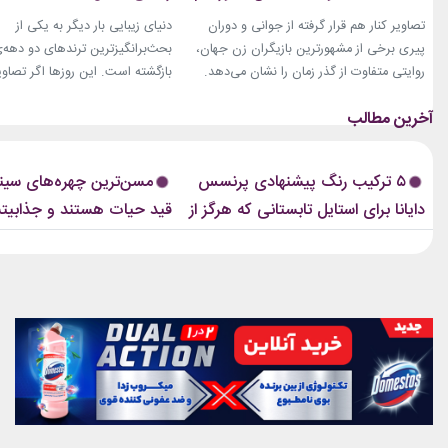
باقیست!
تصاویر کنار هم قرار گرفته از جوانی و دوران
دنیای زیبایی بار دیگر به یکی از
پیری برخی از مشهورترین بازیگران زن جهان،
بحث‌برانگیزترین ترندهای دو دهه‌
روایتی متفاوت از گذر زمان را نشان می‌دهد.
بازگشته است. این روزها اگر تصاوی
زنانی که دهه‌ها مقابل دوربین درخشیدند و
فشن‌شوهای بزرگ، کمپین‌های بر
هنوز با حضور، شخصیت و میراث هنری خود
یا فرش قرمز اکران فیلم‌ها را دنبا
الهام‌بخش هستند. بازیگران زن مسن سینما
ابروی باریک مدرن را به‌وضوح خواه
ثابت کرده‌اند که جذابیت واقعی تنها به
این حال، این بازگشت شباهت چند
۵ ترکیب رنگ پیشنهادی پرنسس
مسن‌ترین چهره‌های سینم
سال‌های جوانی محدود...
ابروهای بسیار نازک دهه ۱۹۹۰ و اوایل دهه...
دایانا برای استایل تابستانی که هرگز از
قید حیات هستند و جذابیت
مد نمی‌افتند
هم باقیست!