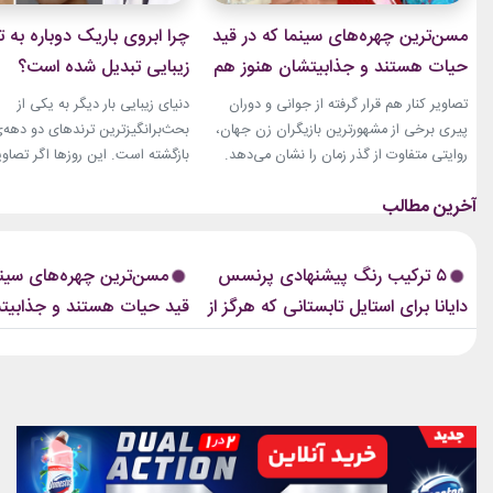
مسن‌ترین چهره‌های سینما که در قید
چرا ابروی باریک دوباره به ت
حیات هستند و جذابیتشان هنوز هم
زیبایی تبدیل شده است؟
باقیست!
تصاویر کنار هم قرار گرفته از جوانی و دوران
دنیای زیبایی بار دیگر به یکی از
پیری برخی از مشهورترین بازیگران زن جهان،
بحث‌برانگیزترین ترندهای دو دهه‌
روایتی متفاوت از گذر زمان را نشان می‌دهد.
بازگشته است. این روزها اگر تصاوی
زنانی که دهه‌ها مقابل دوربین درخشیدند و
فشن‌شوهای بزرگ، کمپین‌های بر
هنوز با حضور، شخصیت و میراث هنری خود
یا فرش قرمز اکران فیلم‌ها را دنبا
الهام‌بخش هستند. بازیگران زن مسن سینما
ابروی باریک مدرن را به‌وضوح خواه
ثابت کرده‌اند که جذابیت واقعی تنها به
این حال، این بازگشت شباهت چند
۵ ترکیب رنگ پیشنهادی پرنسس
مسن‌ترین چهره‌های سینم
سال‌های جوانی محدود...
ابروهای بسیار نازک دهه ۱۹۹۰ و اوایل دهه...
دایانا برای استایل تابستانی که هرگز از
قید حیات هستند و جذابیت
مد نمی‌افتند
هم باقیست!