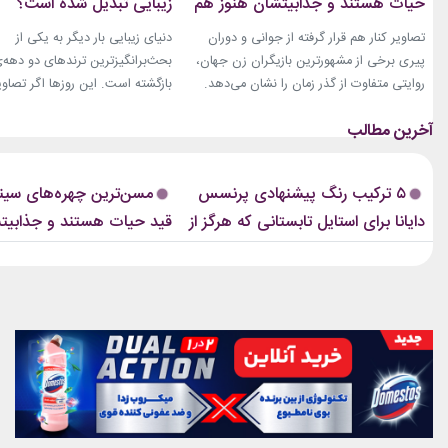
حیات هستند و جذابیتشان هنوز هم
زیبایی تبدیل شده است؟
باقیست!
تصاویر کنار هم قرار گرفته از جوانی و دوران
دنیای زیبایی بار دیگر به یکی از
پیری برخی از مشهورترین بازیگران زن جهان،
بحث‌برانگیزترین ترندهای دو دهه‌
روایتی متفاوت از گذر زمان را نشان می‌دهد.
بازگشته است. این روزها اگر تصاوی
زنانی که دهه‌ها مقابل دوربین درخشیدند و
فشن‌شوهای بزرگ، کمپین‌های بر
هنوز با حضور، شخصیت و میراث هنری خود
یا فرش قرمز اکران فیلم‌ها را دنبا
الهام‌بخش هستند. بازیگران زن مسن سینما
ابروی باریک مدرن را به‌وضوح خواه
ثابت کرده‌اند که جذابیت واقعی تنها به
این حال، این بازگشت شباهت چند
۵ ترکیب رنگ پیشنهادی پرنسس
مسن‌ترین چهره‌های سینم
سال‌های جوانی محدود...
ابروهای بسیار نازک دهه ۱۹۹۰ و اوایل دهه...
دایانا برای استایل تابستانی که هرگز از
قید حیات هستند و جذابیت
مد نمی‌افتند
هم باقیست!