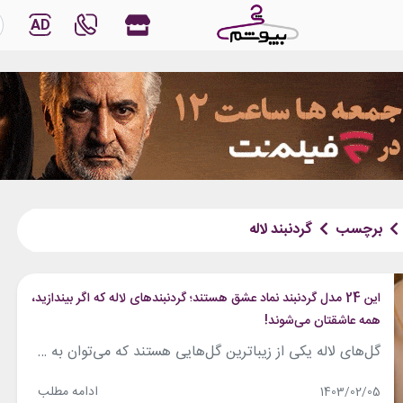
AD
برچسب
گردنبند لاله
این 24 مدل گردنبند نماد عشق هستند؛ گردنبندهای لاله که اگر بیندازید،
همه عاشقتان می‌شوند!
گل‌های لاله یکی از زیباترین گل‌هایی هستند که می‌توان به عنوان گردنبند استفاده شوند. نام گل لاله از کلمه لال یا همان کلمه لعل از زبان سانسکریت به معنی «قرمز» گرفته شده‌است. گل لاله که در فرهنگ‌‌های مختلف به عنوان نماد قدرت، دوستی، شادابی، عشق و خوشبختی شناخته می‌شود، از گل های زیبا و جذابی...
ادامه مطلب
1403/02/05