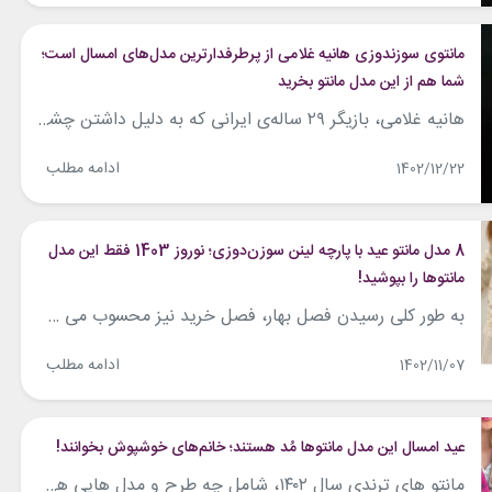
مانتوی سوزندوزی هانیه غلامی از پرطرفدارترین مدل‌های امسال است؛
شما هم از این مدل مانتو بخرید
هانیه غلامی، بازیگر ۲۹ ساله‌ی ایرانی که به دلیل داشتن چشم‌هایی درشت و مشکی چهره‌اش بسیار دلنشین و پر طرفدار است، در استوری جدید اینستاگرامش استایلی شیک و ترندی را به نمایش گذاشت. او با مانتوی جلوبسته‌ی مشکی‌رنگی که در قسمت سینه‌اش پارچه‌ی سوزندوزی قرمزی دوخته شده بود، تیپ جدیدش را تشکیل داده و با...
ادامه مطلب
1402/12/22
8 مدل مانتو عید با پارچه لینن سوزن‌دوزی؛ نوروز 1403 فقط این مدل
مانتوها را بپوشید!
به طور کلی رسیدن فصل بهار، فصل خرید نیز محسوب می شود، مخصوصا برای خانم ها که مایلند در دید و بازدید عید، به بهترین شکل بدرخشند. مانتو در استایل خانم های ایرانی یک آیتم اصلی محسوب می شود. به همین دلیل بیشترین خرید، خرید مانتو عید است. با توجه به سلیقه شما، مانتو عید...
ادامه مطلب
1402/11/07
عید امسال این مدل مانتوها مُد هستند؛ خانم‌های خوشپوش بخوانند!
مانتو های ترندی سال ۱۴۰۲، شامل چه طرح و مدل هایی هستند؟ قانون شماره یک دنیای فشن، این است که چیزی را بپوشید که دوستش دارید و به شما احساس خوبی می دهد‌. ترند های امسال اما هر سلیقه ای را شامل می شوند و هر خانم خوش سلیقه ای را، شیفته خود می کنند‌....