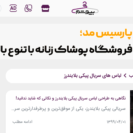
AD
ب
لباس های سریال پیکی بلایندرز
نگاهی به طراحی لباس سریال پیکی بلایندرز و نکاتی که شاید ندانید!
سریالی پیکی بلایندرز، یکی از موفق‌ترین و پرطرفدارترین سریال‌های چند سال اخیر است؛ سریالی بریتانیایی که از شبکه BBC پخش می‌شود، با امتیاز ۸٫۸ در IMDB، درباره یک گروه گانگستری در قرن بیستم میلادی در لندن، قلب انگلستان و شهر بیرمنگام است. طراحی لباس این فیلم برعهده آلیسون مک‌کاش است. در طراحی لباس این فیلم،...
ادامه مطلب
1399/04/01