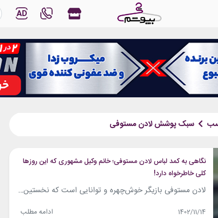
AD
سب
سبک پوشش لادن مستوفی
نگاهی به کمد لباس لادن مستوفی؛ خانم وکیل مشهوری که این روزها
کلی خاطرخواه دارد!
لادن مستوفی بازیگر خوش‌چهره و توانایی است که نخستین حضور خود در حوزه تصویر را با «روز واقعه» آغاز کرد. او آنچنان در سکانس‌های محدود فیلم مذکور درخشید که نگاه‌ها را به خود خیره کرد و وارد سینمای ایران شد. تاکنون لادن را در نقش زنان قدرتمند و بااعتمادبه‌نفس فراوانی دیده‌ایم. به بهانه حضور پررنگش...
ادامه مطلب
1402/11/14