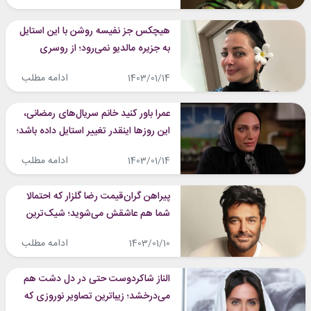
هیچکس جز نفیسه روشن با این استایل
به جزیره مالدیو نمی‌رود؛ از روسری
مشکی تا عینک نگین‌کاری شده!
ادامه مطلب
1403/01/14
عمرا باور کنید خانم سریال‌های رمضانی،
این روزها اینقدر تغییر استایل داده باشد؛
کلاه شیک نگین معتضدی که باید ببینید!
ادامه مطلب
1403/01/14
پیراهن گران‌قیمت رضا گلزار که احتمالا
شما هم عاشقش می‌شوید؛ شیک‌ترین
لباس سبزی که تاکنون دیده‌اید!
ادامه مطلب
1403/01/10
الناز شاکردوست حتی در دل دشت هم
می‌درخشد؛ زیباترین تصاویر نوروزی که