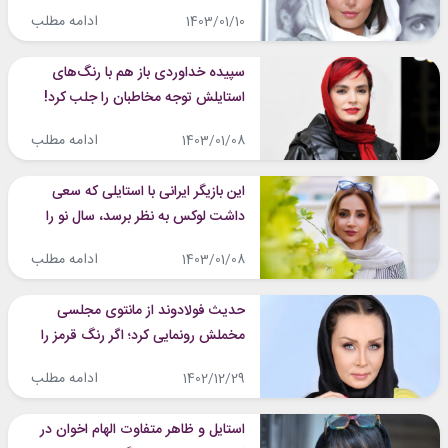
بازیگر مشهور از خودش منتشر کرد!
ادامه مطلب
1403/01/10
سپیده خداوردی باز هم با رنگ‌های
استایلش توجه مخاطبان را جلب کرد!
این بازیگر عاشق تیپ‌های خاص است
ادامه مطلب
1403/01/08
این بازیگر ایرانی با استایلی که سعی
داشت لوکس به نظر برسد، سال نو را
تبریک گفت! کت ژاکارد شبنم قلی‌خانی
ادامه مطلب
1403/01/08
را ببینید
حدیث فولادوند از مانتوی مجلسی
مخملش رونمایی کرد؛ اگر رنگ قرمز را
دوست دارید، الگو بگیرید
ادامه مطلب
1402/12/29
استایل و ظاهر متفاوت الهام اخوان در