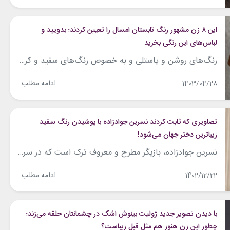
این ۸ زن مشهور رنگ تابستان امسال را تعیین کردند؛ بدویید و
لباس‌های این رنگی بخرید
رنگ‌های روشن و پاستلی و به خصوص رنگ‌های سفید و کرم، از رنگ‌های پرطرفدار برای تدارک استایل‌های فصل گرم تابستان هستند و البته سلبریتی‌ها نیز از این رنگ‌ها غافل نمی‌شوند. در ادامه نگاهی داشته‌ایم به استایل‌های روشن و سفید تعدادی از سلبریتی‌های مطرح که شما نیز می‌توانید برای فصل تابستان از آن‌ها ایده بگیرید و...
ادامه مطلب
1403/04/28
تصاویری که ثابت کردند نسرین جوادزاده با پوشیدن رنگ سفید
زیباترین دختر جهان می‌شود!
نسرین جوادزاده، بازیگر مطرح و معروف ترک است که در سریال‌های بسیاری از جمله «سیب ممنوعه»، «سه سکه»، «داستان ما» و… ایفای نقش نموده و این روزها برای ایفای نقش ملیسا در سریال «زندگی فوق‌العاده‌ی من» به جلوی دوربین می‌رود. این بازیگر ۴۱ ساله در موقعیت‌های مختلفی مثل حضورش در مراسم‌های اهدای جوایز و اکران...
ادامه مطلب
1402/12/22
با دیدن تصویر جدید ژولیت بینوش اشک در چشمانتان حلقه می‌زند؛
چطور این زن هنوز هم مثل قبل زیباست؟