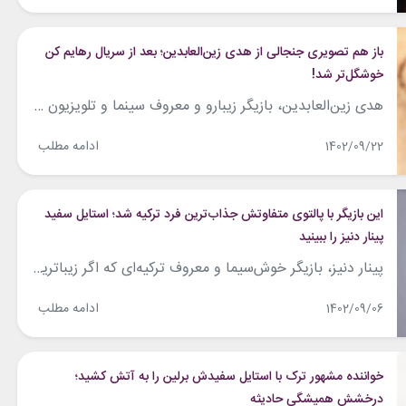
باز هم تصویری جنجالی از هدی زین‌العابدین؛ بعد از سریال رهایم کن
خوشگل‌تر شد!
هدی زین‌العابدین، بازیگر زیبارو و معروف سینما و تلویزیون کشورمان که در سریال نمایش‌خانگی «رهایم کن» خوش‌درخشید، یکی از خوش‌پوش‌ترین سلبریتی‌های ایرانی است که شاخصه‌هایی همچون وقار، آراستگی، انسجام و تنوع در سبک پوششی او موج می‌زند. این هنرمند دوست‌داشتنی در پست اخیر اینستاگرامش عکسی از خود منتشر کرده که که در آن استایلی تماما...
ادامه مطلب
1402/09/22
این بازیگر با پالتوی متفاوتش جذاب‌ترین فرد ترکیه شد؛ استایل سفید
پینار دنیز را ببینید
پینار دنیز، بازیگر خوش‌سیما و معروف ترکیه‌ای که اگر زیباترین بازیگرترکیه‌ای نباشد، قطعا یکی از زیباترین‌هاست، در پست جدید اینستاگرامش عکسی از خود منتشر کرده که در آن استایل مونوکروم شیک و سفید‌رنگی را بر تن دارد. دنیز علاوه بر بازی‌های احساسی و حرفه‌ای، چهره و اندام دلربایی دارد که او را در دنیای مد...
ادامه مطلب
1402/09/06
خواننده مشهور ترک با استایل سفیدش برلین را به آتش کشید؛
درخشش همیشگی حادیثه