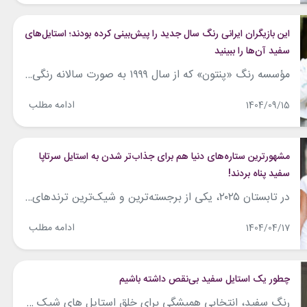
این بازیگران ایرانی رنگ سال جدید را پیش‌بینی کرده بودند؛ استایل‌های
سفید آن‌ها را ببینید
مؤسسه رنگ «پنتون» که از سال ۱۹۹۹ به صورت سالانه رنگی را انتخاب می‌کند تا حال‌وهوای فرهنگی و اجتماعی زمانه را بازتاب دهد، برای سال ۲۰۲۶ دست به انتخابی غیرمنتظره زده است: سفیدی سبک و شناور به نام «رقصنده ابری». این رنگ، روشن‌ترین و طبیعی‌ترین سفید ممکن توصیف شده و حسی از آرامش و تعادل...
ادامه مطلب
1404/09/15
مشهورترین ستاره‌های دنیا هم برای جذاب‌تر شدن به استایل سرتاپا
سفید پناه بردند!
در تابستان ۲۰۲۵، یکی از برجسته‌ترین و شیک‌ترین ترندهای دنیای مد، استایل تماماً سفید (All-White Look) است که با استقبال بی‌نظیر چهره‌های مطرح هالیوود و دنیای مد روبه‌رو شده‌است. این سبک مینیمال، خالص و درخشان، نه تنها حس خنکی و تمیزی را القا می‌کند، بلکه نماد سلیقه‌ی بالا، اعتماد به‌نفس و آگاهی از جریان‌های مد...
ادامه مطلب
1404/04/17
چطور یک استایل سفید بی‌نقص داشته باشیم
رنگ سفید، انتخابی همیشگی برای خلق استایل های شیک و جذاب است. این رنگ حس تازگی و پاکی را منتقل کرده و شما را از دیگران متمایز می ‌کند. استایل سفید زیبا نه ‌تنها خنک و راحت است، بلکه به شما امکان می ‌دهد خلاقیت خود را به نمایش بگذارید. در این مطلب قصد داریم...