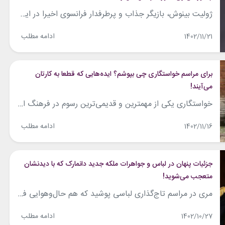
ژولیت بینوش، بازیگر جذاب و پرطرفدار فرانسوی اخیرا در ایونت مربوط به شبکه‌ی «اپل تی‌وی پلاس» (+Apple tv)، در کنار بازیگرانی همچون میسی ویلیامز دیده شد. این بازیگر پیشکسوت و مطرح با پیراهن سفید و بلندی که دامن آن طرحی خاص داشت و با چکمه‌های قرمزرنگ همراه شده بود، استایل بی حاشیه و متفاوتی را...
ادامه مطلب
1402/11/21
برای مراسم خواستگاری چی بپوشم؟ ایده‌هایی که قطعا به کارتان
می‌آیند!
خواستگاری یکی از مهمترین و قدیمی‌ترین رسوم در فرهنگ ایرانی است.استایل لباس خواستگاری همچنین بسته به منطقه و فرهنگ متفاوتی که در آن صورت می‌گیرد، متفاوت است. در برخی مناطق، خواستگاران و همینطور دختران با لباس‌های محلی و سنتی خودشان و به همراه کلاه و پیراهن و شلوار سنتی استایل می کنند. در برخی مناطق...
ادامه مطلب
1402/11/16
جزئیات پنهان در لباس و جواهرات ملکه جدید دانمارک که با دیدنشان
متعجب می‌شوید!
مری در مراسم تاج‌گذاری لباسی پوشید که هم حال‌وهوایی فرشته‌گونه داشت و هم پر از معنا و احساسات بود. حالا که قرار است ملکه جدید دانمارک شوم، چه بپوشم؟ این پرسشی است که تعداد کسانی که باید در مورد آن فکر کنند، خیلی زیاد نیست! روز یکشنبه ۱۴ ژانویه، شاهزاده فردریک و مری (دونالدسون) همسرش، پادشاه و...
ادامه مطلب
1402/10/27