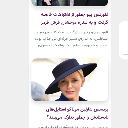
فلورنس پیو چطور از اشتباهات فاصله
گرفت و به ستاره درخشان فرش قرمز
تبدیل شد؟
فلورنس پیو یکی از بازیگرانی است که مسیر تغییر
استایلش، به اندازه‌ی مسیر حرفه‌ای‌اش جذاب بوده
است. او با چهره‌ای خاص، کاریزماتیک و حضوری
متفاوت، خیلی زود در دنیای سینما دیده شد؛ اما در
سال‌های ابتدایی فعالیتش هنوز زبان شخصی خود را
در مد پیدا نکرده بود.لینک پیشنهادیگیاهان
آپارتمانیجدیدترین کالکشن 2026 دستبند نقره
پاندوراخرید اکسسوری...
پرنسس شارلین موناکو استایل‌های
تابستانش را چطور تدارک می‌بیند؟
پرنسس شارلین موناکو همیشه در انتخاب لباس،