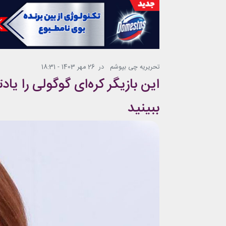
تحریریه چی بپوشم
در
26 مهر 1403 - 18:31
این بازیگر کره‌ای گوگولی را 
ببینید