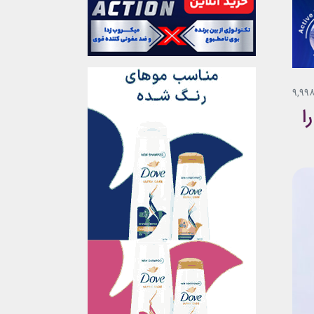
9,99
ا