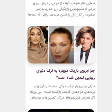
باقیست!
تصاویر کنار هم قرار گرفته از جوانی و دوران پیری
برخی از مشهورترین بازیگران زن جهان، روایتی
متفاوت از گذر زمان را نشان می‌دهد. زنانی که دهه‌ها
مقابل دوربین درخشیدند و هنوز با حضور، شخصیت
و میراث هنری خود الهام‌بخش هستند. بازیگران زن
مسن سینما ثابت کرده‌اند که جذابیت واقعی تنها به
سال‌های جوانی محدود...
چرا ابروی باریک دوباره به ترند دنیای
زیبایی تبدیل شده است؟
دنیای زیبایی بار دیگر به یکی از بحث‌برانگیزترین
ترندهای دو دهه‌ی گذشته بازگشته است. این روزها
اگر تصاویر فشن‌شوهای بزرگ، کمپین‌های برندهای
لوکس یا فرش قرمز اکران فیلم‌ها را دنبال کنید،
حضور ابروی باریک مدرن را به‌وضوح خواهید دید. با