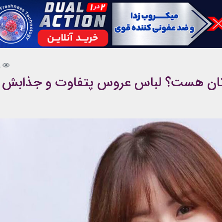
8
یادتان هست؟ لباس عروس پتفاوت و جذابش ر