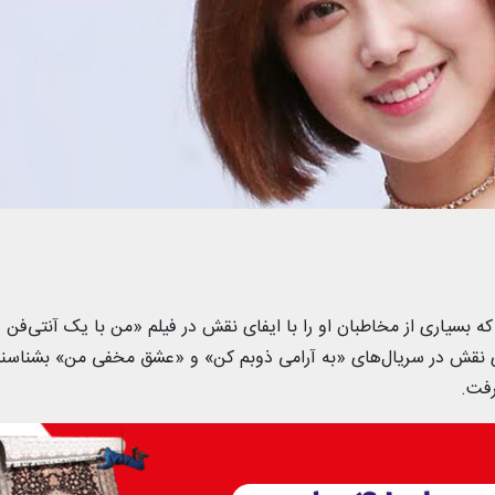
گر و خواننده‌ی ۳۴ ساله کره‌ای که بسیاری از مخاطبان او را با ایفای نقش در فیلم «من با یک آنتی‌فن
یفای نقش در سریال‌های «به آرامی ذوبم کن» و «عشق مخفی من» بشناسند
رفت.