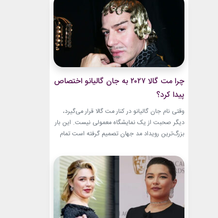
این حال، این بازگشت شباهت چندانی به ابروهای
بسیار نازک دهه ۱۹۹۰ و اوایل دهه...
چرا مت گالا ۲۰۲۷ به جان گالیانو اختصاص
پیدا کرد؟
وقتی نام جان گالیانو در کنار مت گالا قرار می‌گیرد،
دیگر صحبت از یک نمایشگاه معمولی نیست. این بار
بزرگ‌ترین رویداد مد جهان تصمیم گرفته است تمام
مسیر حرفه‌ای یکی از تأثیرگذارترین و جنجالی‌ترین
طراحان تاریخ را به تصویر بکشد. نمایشگاه John
Galliano: Horizons که با عنوان «افق‌های جان
گالیانو» شناخته می‌شود، فقط مرور لباس‌های...