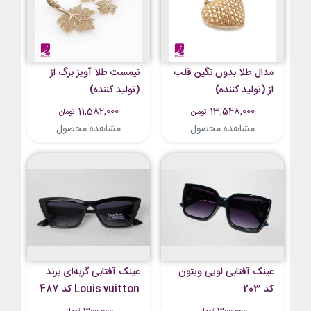
مدال طلا بدون نگین قلب
نیمست طلا آویز برگ از
از (تولید کننده)
(تولید کننده)
11,582,000
13,548,000
تومان
تومان
مشاهده محصول
مشاهده محصول
عینک آفتابی لویی ویتون
عینک آفتابی گربه‌ای برند
کد 203
Louis vuitton کد 487
300,000
300,000