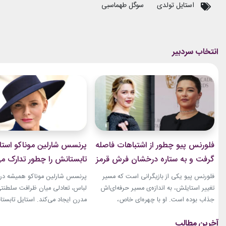
استایل تولدی
سوگل طهماسبی
فلورنس پیو چطور از اشتباهات فاصله
پرنسس شارلین موناکو استا
گرفت و به ستاره درخشان فرش قرمز
تابستانش را چطور تدارک می
تبدیل شد؟
فلورنس پیو یکی از بازیگرانی است که مسیر
پرنسس شارلین موناکو همیشه در 
تغییر استایلش، به اندازه‌ی مسیر حرفه‌ای‌اش
لباس، تعادلی میان ظرافت سلطنت
جذاب بوده است. او با چهره‌ای خاص،
مدرن ایجاد می‌کند. استایل تابستان
کاریزماتیک و حضوری متفاوت، خیلی زود در
همین ویژگی را دارد؛ ترکیبی از رنگ
دنیای سینما دیده شد؛ اما در سال‌های ابتدایی
پارچه‌های سبک و طراحی‌هایی که 