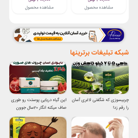
تومان
تومان
مشاهده محصول
مشاهده محصول
شبکه تبلیغات برترینها
چربیسوزی که شگفتی لاغری آسان
این گیاه دریایی پوستت رو طوری
را رقم زد!
صاف میکنه انگار 20سال جوون
شدی