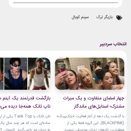
بازیگر ترک
سینم کوبال
چهار امضای متفاوت و یک میراث
بازگشت قدرتمند یک آیتم سا
مشترک؛ استایل‌های ماندگار
تاپ تانک همه‌جا دیده می‌
بلک‌پینک که تاریخ مد کی‌پاپ را
با گذشت یک دهه از آغاز فعالیت «بلک‌پینک»
تاپ تانک یا ank Top
ساختند
(BLACKPINK)، این گروه فقط یکی از
ساده‌ای است که هر چند سال یک‌با
موفق‌ترین نام‌های دنیای موسیقی نیست.