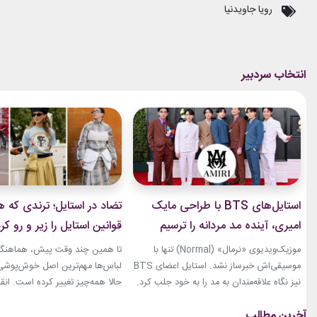
رویا جاویدنیا
استایل‌های BTS با طراحی مایک
تضاد در استایل؛ ترندی که ه
امیری، آینده مد مردانه را ترسیم
قوانین استایل را زیر و رو کر
کردند
موزیک‌ویدیوی «نرمال» (Normal) تنها با
تا همین چند وقت پیش، هماهنگی
موسیقی‌اش خبرساز نشد. استایل اعضای BTS
لباس‌ها مهم‌ترین اصل خوش‌پوشی ب
نیز نگاه علاقه‌مندان به مد را به خود جلب کرد.
حالا همه‌چیز تغییر کرده است. انق
بخشی از لباس‌های این ویدیو از برند «امیری»
استایل، ترندی است که از استریت‌
(Amiri)، متعلق به طراح آمریکاییِ ایرانی‌تبار،
هفته مد کپنهاگ آغاز شده و بسیاری