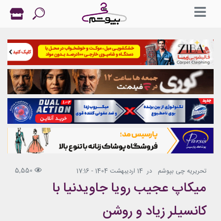
5,550
تحریریه چی بپوشم
در
14 اردیبهشت 1404 - 17:16
میکاپ عجیب رویا جاویدنیا با
کانسیلر زیاد و روشن