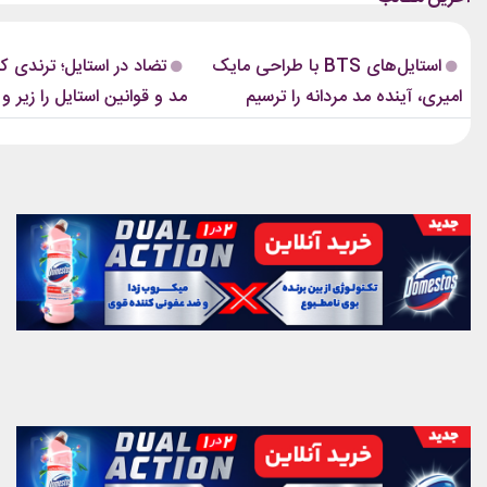
مایک امیری، انتخاب شده بود. جسارت در
رسانه‌های معتبر مد از آن به‌عنوان 
استایل‌های امیری BTS همان ویژگی مشترکی
مهم‌ترین نوآوری‌های دنیای فشن یا
استایل‌های BTS با طراحی مایک
تضاد در استایل؛ ترندی ک
است که در تمام این اوت‌فیت‌ها دیده...
این رویکرد، قرار نیست فقط یک...
امیری، آینده مد مردانه را ترسیم
مد و قوانین استایل را زیر و 
کردند