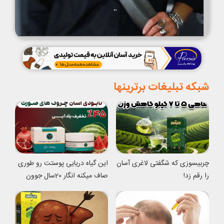
شبکه تبلیغات برترینها
چربیسوزی که شگفتی لاغری آسان
این گیاه دریایی پوستت رو طوری
را رقم زد!
صاف میکنه انگار 20سال جوون
شدی