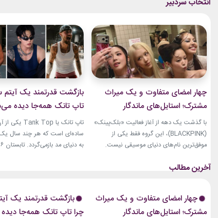
چهار امضای متفاوت و یک میراث
بازگشت قدرتمند یک آیتم سا
مشترک؛ استایل‌های ماندگار
تاپ تانک همه‌جا دیده می‌
بلک‌پینک که تاریخ مد کی‌پاپ را
با گذشت یک دهه از آغاز فعالیت «بلک‌پینک»
تاپ تانک یا ank Top
ساختند
(BLACKPINK)، این گروه فقط یکی از
ساده‌ای است که هر چند سال یک‌با
موفق‌ترین نام‌های دنیای موسیقی نیست.
جنی، جیسو، رزی و لیسا در سال‌های اخیر به
نوبت همین آیتم است. رکابی‌های 
چهره‌هایی تأثیرگذار در دنیای مد نیز تبدیل
دیگر فقط یک لباس راحتی نیستند. 
شده‌اند. آن‌ها بارها مرز میان موسیقی و فشن
بخشی از استایل شهری، کافه‌ای و
را از بین برده‌اند. لباس‌هایشان در کنسرت‌ها،
استایل‌های لوکس تبدیل شده‌اند.
چهار امضای متفاوت و یک میراث
بازگشت قدرتمند یک آیتم
موزیک‌ویدئوها و مراسم‌های مهم جهانی،...
استایل نوید محمدزاده...
مشترک؛ استایل‌های ماندگار
چرا تاپ تانک همه‌جا دیده