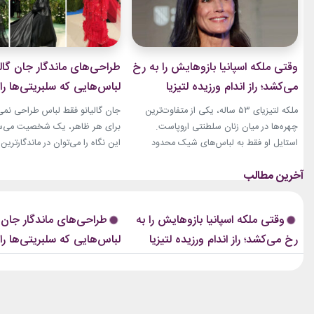
وقتی ملکه اسپانیا بازوهایش را به رخ
طراحی‌های ماندگار جان گالی
می‌کشد؛ راز اندام ورزیده لتیزیا
لباس‌هایی که سلبریتی‌ها را 
چیست؟
مد بردند
ملکه لتیزیای ۵۳ ساله، یکی از متفاوت‌ترین
جان گالیانو فقط لباس طراحی نمی‌ک
چهره‌ها در میان زنان سلطنتی اروپاست.
برای هر ظاهر، یک شخصیت می‌ساز
استایل او فقط به لباس‌های شیک محدود
این نگاه را می‌توان در ماندگارتر
نمی‌شود. فرم بدنی ورزشی او نیز بارها مورد
سلبریتی‌ها روی فرش قرمز دید. از «
توجه قرار گرفته است. بازوهای عضلانی و
«مزون مارژیلا»، لباس‌های او هم
شانه‌های قدرتمند او، به‌خصوص هنگام
نمایشی، کمی عجیب و کاملاً غیرقا
پوشیدن لباس‌های بدون آستین، به یکی از
بوده‌اند. همین ویژگی باعث شده 
وقتی ملکه اسپانیا بازوهایش را به
طراحی‌های ماندگار جان گا
ویژگی‌های ظاهری‌اش تبدیل شده‌اند.
بسیاری از طراحی‌های او، مدت‌ها 
رخ می‌کشد؛ راز اندام ورزیده لتیزیا
لباس‌هایی که سلبریتی‌ها را 
رسانه‌های مد نیز سال‌هاست...
مراسم...
چیست؟
مد بردند