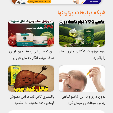
شبکه تبلیغات برترینها
چربیسوزی که شگفتی لاغری آسان
این گیاه دریایی پوستت رو طوری
را رقم زد!
صاف میکنه انگار 20سال جوون
شدی
بدون دارو و با این شامپو گیاهی
پاکسازی کامل کبد با این دمنوش
ریزش موهات رو درمان کن!
گیاهی 50%تخفیف تا امشب