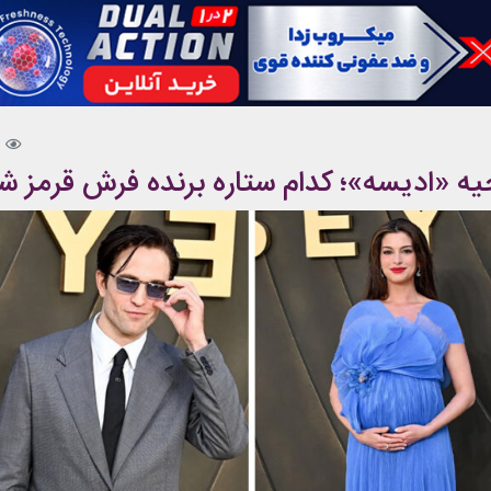
9
احیه «ادیسه»؛ کدام ستاره برنده فرش قرمز ش