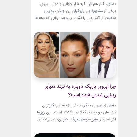
باقیست!
تصاویر کنار هم قرار گرفته از جوانی و دوران پیری
برخی از مشهورترین بازیگران زن جهان، روایتی
متفاوت از گذر زمان را نشان می‌دهد. زنانی که دهه‌ها
مقابل دوربین درخشیدند و هنوز با حضور، شخصیت
و میراث هنری خود الهام‌بخش هستند. بازیگران زن
مسن سینما ثابت کرده‌اند که جذابیت واقعی تنها به
سال‌های جوانی محدود...
چرا ابروی باریک دوباره به ترند دنیای
زیبایی تبدیل شده است؟
دنیای زیبایی بار دیگر به یکی از بحث‌برانگیزترین
ترندهای دو دهه‌ی گذشته بازگشته است. این روزها
اگر تصاویر فشن‌شوهای بزرگ، کمپین‌های برندهای
لوکس یا فرش قرمز اکران فیلم‌ها را دنبال کنید،
حضور ابروی باریک مدرن را به‌وضوح خواهید دید. با