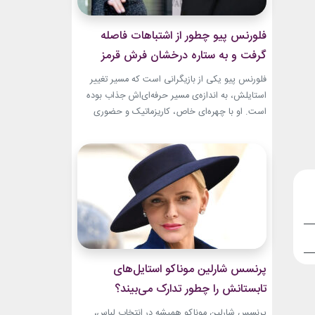
فلورنس پیو چطور از اشتباهات فاصله
گرفت و به ستاره درخشان فرش قرمز
تبدیل شد؟
فلورنس پیو یکی از بازیگرانی است که مسیر تغییر
استایلش، به اندازه‌ی مسیر حرفه‌ای‌اش جذاب بوده
است. او با چهره‌ای خاص، کاریزماتیک و حضوری
متفاوت، خیلی زود در دنیای سینما دیده شد؛ اما در
سال‌های ابتدایی فعالیتش هنوز زبان شخصی خود را
در مد پیدا نکرده بود.لینک پیشنهادیگیاهان
آپارتمانیخرید اکسسوری و زیورآلات نقرهجدیدترین
کالکشن 2026...
پرنسس شارلین موناکو استایل‌های
تابستانش را چطور تدارک می‌بیند؟
پرنسس شارلین موناکو همیشه در انتخاب لباس،