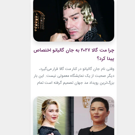
این حال، این بازگشت شباهت چندانی به ابروهای
بسیار نازک دهه ۱۹۹۰ و اوایل دهه...
چرا مت گالا ۲۰۲۷ به جان گالیانو اختصاص
پیدا کرد؟
وقتی نام جان گالیانو در کنار مت گالا قرار می‌گیرد،
دیگر صحبت از یک نمایشگاه معمولی نیست. این بار
بزرگ‌ترین رویداد مد جهان تصمیم گرفته است تمام
مسیر حرفه‌ای یکی از تأثیرگذارترین و جنجالی‌ترین
طراحان تاریخ را به تصویر بکشد. نمایشگاه John
Galliano: Horizons که با عنوان «افق‌های جان
گالیانو» شناخته می‌شود، فقط مرور لباس‌های...