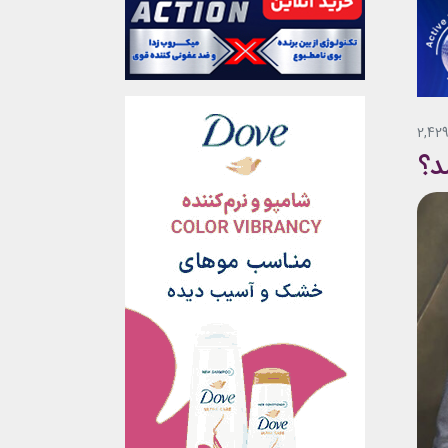
2,42
د؟