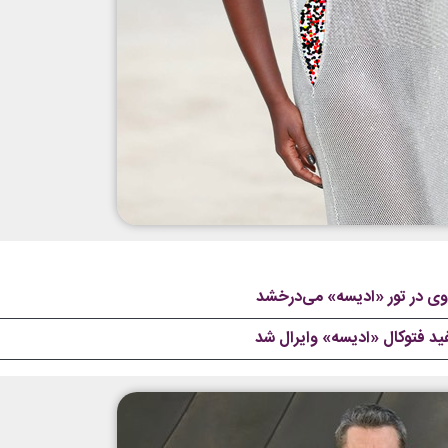
ی در تور «ادیسه» می‌درخشد
فید فتوکال «ادیسه» وایرال شد