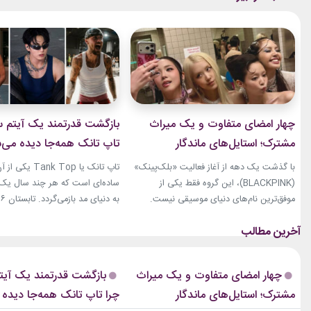
چهار امضای متفاوت و یک میراث
بازگشت قدرتمند یک آیتم سا
مشترک؛ استایل‌های ماندگار
تاپ تانک همه‌جا دیده می‌
بلک‌پینک که تاریخ مد کی‌پاپ را
با گذشت یک دهه از آغاز فعالیت «بلک‌پینک»
تاپ تانک یا ank Top
ساختند
(BLACKPINK)، این گروه فقط یکی از
ساده‌ای است که هر چند سال یک‌با
موفق‌ترین نام‌های دنیای موسیقی نیست.
جنی، جیسو، رزی و لیسا در سال‌های اخیر به
نوبت همین آیتم است. رکابی‌های 
چهره‌هایی تأثیرگذار در دنیای مد نیز تبدیل
دیگر فقط یک لباس راحتی نیستند. 
شده‌اند. آن‌ها بارها مرز میان موسیقی و فشن
بخشی از استایل شهری، کافه‌ای و
را از بین برده‌اند. لباس‌هایشان در کنسرت‌ها،
استایل‌های لوکس تبدیل شده‌اند.
چهار امضای متفاوت و یک میراث
بازگشت قدرتمند یک آیتم
موزیک‌ویدئوها و مراسم‌های مهم جهانی،...
استایل نوید محمدزاده...
مشترک؛ استایل‌های ماندگار
چرا تاپ تانک همه‌جا دیده