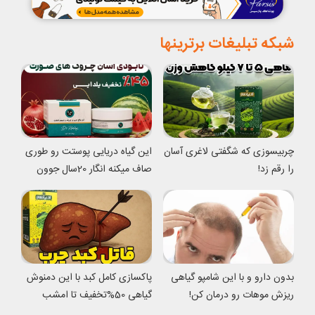
شبکه تبلیغات برترینها
چربیسوزی که شگفتی لاغری آسان
این گیاه دریایی پوستت رو طوری
را رقم زد!
صاف میکنه انگار 20سال جوون
شدی
بدون دارو و با این شامپو گیاهی
پاکسازی کامل کبد با این دمنوش
ریزش موهات رو درمان کن!
گیاهی 50%تخفیف تا امشب