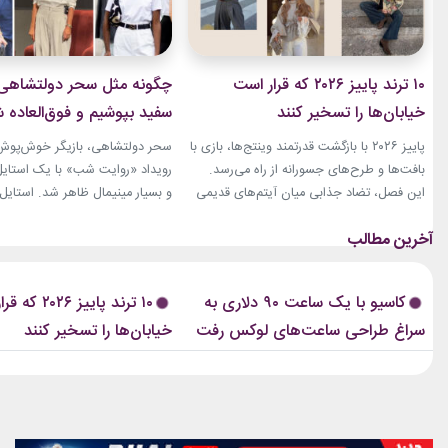
۱۰ ترند پاییز ۲۰۲۶ که قرار است
چگونه مثل سحر دولتشاهی س
خیابان‌ها را تسخیر کنند
سفید بپوشیم و فوق‌العاده
به‌نظر برسیم؟
پاییز ۲۰۲۶ با بازگشت قدرتمند وینتج‌ها، بازی با
سحر دولتشاهی، بازیگر خوش‌پوش ا
بافت‌ها و طرح‌های جسورانه از راه می‌رسد.
رویداد «روایت شب» با یک استایل
این فصل، تضاد جذابی میان آیتم‌های قدیمی
و بسیار مینیمال ظاهر شد. استایل
و فرم‌های تازه ایجاد می‌کند. از ژاکت‌های کوتاه
با شلوار از ترکیب یک شومیز سفید
و تنگ تا دامن‌های چرم بلند، همه‌چیز برای
شلوار واید سفید شکل گرفته بود.
ساختن استایل‌های متفاوت آماده است. ترند
اضافه‌ای در لباس‌ها دیده نمی‌شد.
پاییز ۲۰۲۶ فقط درباره‌ی لباس‌های جدید
پیشنهادیگیاهان آپارتمانیجدیدتری
کاسیو با یک ساعت ۹۰ دلاری به
۱۰ ترند پاییز ۲۶
نیست. بسیاری از این ترندها،...
2026 دستبند نقره پاندوراخرید 
سراغ طراحی ساعت‌های لوکس رفت
خیابان‌ها را تسخیر کنند
زیورآلات نقره...