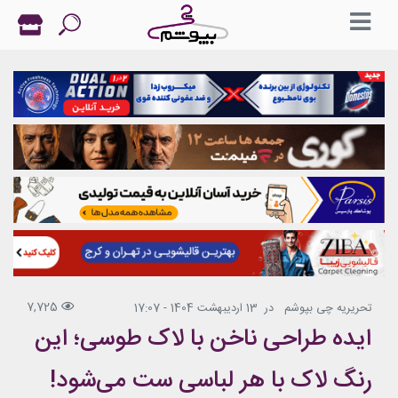
7,725
تحریریه چی بپوشم
در
13 اردیبهشت 1404 - 17:07
ایده طراحی ناخن با لاک طوسی؛ این
رنگ لاک با هر لباسی ست می‌شود!