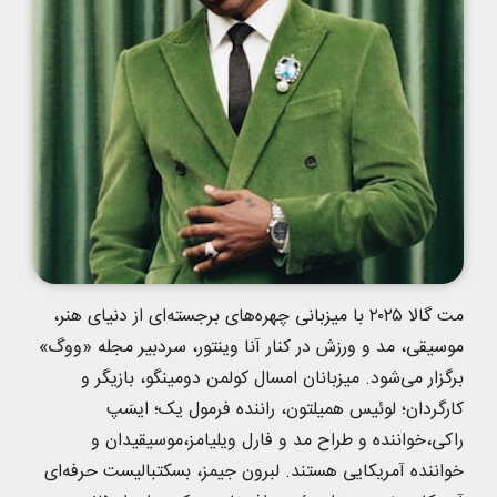
مت گالا ۲۰۲۵ با میزبانی چهره‌های برجسته‌ای از دنیای هنر،
موسیقی، مد و ورزش در کنار آنا وینتور، سردبیر مجله «ووگ»
برگزار می‌شود. میزبانان امسال کولمن دومینگو، بازیگر و
کارگردان؛ لوئیس همیلتون، راننده فرمول یک؛ ایسَپ
راکی،خواننده و طراح مد و فارل ویلیامز،موسیقیدان و
خواننده آمریکایی هستند. لبرون جیمز، بسکتبالیست حرفه‌ای