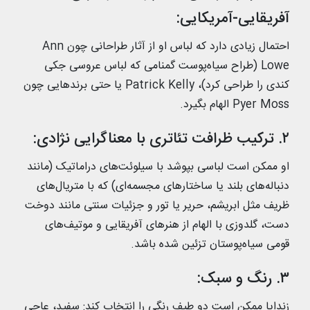
آفریقایی-آمریکایی:
احتمال زیادی دارد که لباس او از آثار طراحانی چون Ann
Lowe (طراح سیاه‌پوست گمنامی که لباس عروسی جکی
کندی را طراحی کرد)، Patrick Kelly یا حتی برندهایی چون
Pyer Moss الهام بگیرد.
۲. ترکیب ظرافت تئاتری با معناگرایی نژادی:
او ممکن است لباسی بپوشد با سیلوئت‌های دراماتیک (مانند
دنباله‌های بلند یا ساختارهای مجسمه‌ای) که با متریال‌های
ظریف مثل ابریشم، حریر یا تور و جزئیات سنتی مانند دوخت
دست، گلدوزی با الهام از هنرهای آفریقایی و موتیف‌های
قومی سیاه‌پوستان تزئین شده باشد.
۳. رنگ و سبک:
زندایا ممکن است دو طیف رنگی را انتخاب کند: سفید، عاجی