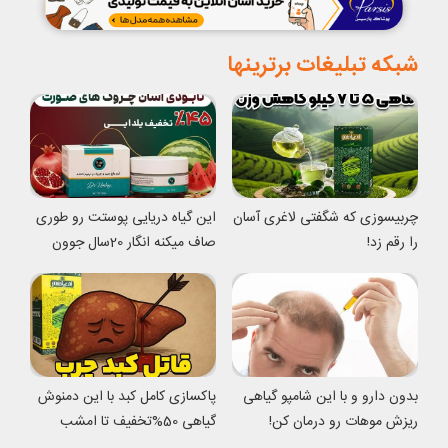
شبکه تبلیغات برترینها
چربیسوزی که شگفتی لاغری آسان
این گیاه دریایی پوستت رو طوری
را رقم زد!
صاف میکنه انگار 20سال جوون
شدی
بدون دارو و با این شامپو گیاهی
پاکسازی کامل کبد با این دمنوش
ریزش موهات رو درمان کن!
گیاهی 50%تخفیف تا امشب