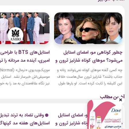
چطور کوتاهی مو، امضای استایل
استایل‌های BTS با 
می‌شود؟ موهای کوتاه شارلیز ثرون و
امیری، آینده مد مردانه را ت
۹ تغییر جسورانه
کردند
چه کسی گفته موهای کوتاه نمی‌توانند زنانه و
مو
جذاب باشند؟ شارلیز ثرون سال‌هاست خلاف
این کلیشه را ثابت کرده است. او بارها طول
نیز نگاه علاقه‌مندان به مد را به خ
موهایش را تغییر داده، اما هیچ‌وقت هویت
بخشی از لباس‌های این ویدیو از ب
استایلش را از دست نداده است. از مدل‌های
(Amiri)، متعلق به طراح آمریکاییِ 
بسیار کوتاه تا فرم‌های ساختاریافته، هر تغییر
مایک امیری، انتخاب شده بود. جس
برای او به یک اتفاق فشن تبدیل شده
استایل‌های امیری 
چطور کوتاهی مو، امضای استایل
وقتی تضاد به ترند تبدیل
است.لینک پیشنهادیگیاهان...
است که در تمام این اوت‌فیت‌ها دی
می‌شود؟ موهای کوتاه شارلیز ثرون و