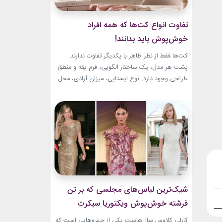
تفاوت انواع کت‌ها که همه افراد
خوش‌پوش باید بدانند!
کت‌ها فقط از نظر ظاهر با یکدیگر تفاوت ندارند.
پشت هر مدل، یک ساختار الگویی، فرم یقه و منطق
طراحی وجود دارد. نوع ایستایی، میزان آزادی، محل
قرارگیری دکمه‌ها و حتی جنس پارچه، شخصیت هر
کت را مشخص می‌کند. یک بلیزر حس رسمی و
شهری دارد، اما یک کت رپ یا اورسایز می‌تواند آزادی
و...
شیک‌ترین لباس‌های مجلسی که بر تن
فرشته خوش‌پوش ویکتوریا سیکرت
دیده‌ایم!
کارلی کلاوس سال‌هاست یکی از چهره‌هایی است که