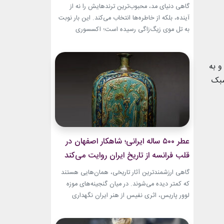
گاهی دنیای مد، محبوب‌ترین ترندهایش را نه از
آینده، بلکه از خاطره‌ها انتخاب می‌کند. این بار نوبت
به تل موی زیگ‌زاگی رسیده است؛ اکسسوری‌
ساده‌ای که بسیاری آن را از اواخر دهه ۹۰ میلادی و
اوایل دهه ۲۰۰۰ به یاد دارند و حالا با ظاهری آشنا اما
جایگاهی تازه، دوباره به مرکز توجه برگشته است....
و به
 سبک
عطر ۵۰۰ ساله ایرانی؛ شاهکار اصفهان در
قلب فرانسه از تاریخ ایران روایت می‌کند
گاهی ارزشمندترین آثار تاریخی، همان‌هایی هستند
که کمتر دیده می‌شوند. در میان گنجینه‌های موزه
لوور پاریس، اثری نفیس از هنر ایران نگهداری
می‌شود که نه فقط یک بطری عطر، بلکه روایتی از
ذوق، زیبایی و مهارت هنرمندان عصر صفوی است.