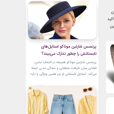
سال‌های ابتدایی فعالیتش هنوز زبان شخصی خود را
در مد پیدا نکرده بود.لینک پیشنهادیجدیدترین
ن
کالکشن 2026 دستبند نقره پاندوراگیاهان
کید
آپارتمانیخرید اکسسوری...
ین
پرنسس شارلین موناکو استایل‌های
تابستانش را چطور تدارک می‌بیند؟
پرنسس شارلین موناکو همیشه در انتخاب لباس،
تعادلی میان ظرافت سلطنتی و سادگی مدرن ایجاد
می‌کند. استایل تابستانی او نیز همین ویژگی را دارد؛
ترکیبی از رنگ‌های آرام، پارچه‌های سبک و
طراحی‌هایی که برای روزهای گرم، هم راحت هستند
و هم باشکوه. از مراسم‌های رسمی کاخ گرفته تا
حضورهای صمیمی‌تر، شارلین نشان داده که
پیراهن‌های...