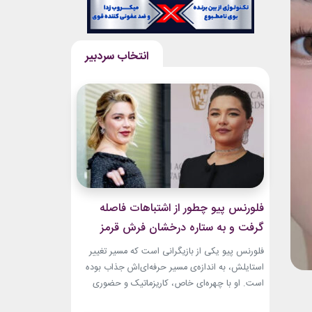
فلورنس پیو چطور از اشتباهات فاصله
گرفت و به ستاره درخشان فرش قرمز
تبدیل شد؟
فلورنس پیو یکی از بازیگرانی است که مسیر تغییر
استایلش، به اندازه‌ی مسیر حرفه‌ای‌اش جذاب بوده
است. او با چهره‌ای خاص، کاریزماتیک و حضوری
متفاوت، خیلی زود در دنیای سینما دیده شد؛ اما در