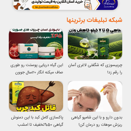
شبکه تبلیغات برترینها
چربیسوزی که شگفتی لاغری آسان
این گیاه دریایی پوستت رو طوری
را رقم زد!
صاف میکنه انگار 20سال جوون
شدی
بدون دارو و با این شامپو گیاهی
پاکسازی کامل کبد با این دمنوش
ریزش موهات رو درمان کن!
گیاهی 50%تخفیف تا امشب