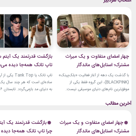
چهار امضای متفاوت و یک میراث
بازگشت قدرتمند یک آیتم سا
مشترک؛ استایل‌های ماندگار
تاپ تانک همه‌جا دیده می‌
بلک‌پینک که تاریخ مد کی‌پاپ را
با گذشت یک دهه از آغاز فعالیت «بلک‌پینک»
تاپ تانک یا ank Top
ساختند
(BLACKPINK)، این گروه فقط یکی از
ساده‌ای است که هر چند سال یک‌با
موفق‌ترین نام‌های دنیای موسیقی نیست.
جنی، جیسو، رزی و لیسا در سال‌های اخیر به
نوبت همین آیتم است. رکابی‌های 
چهره‌هایی تأثیرگذار در دنیای مد نیز تبدیل
دیگر فقط یک لباس راحتی نیستند. 
شده‌اند. آن‌ها بارها مرز میان موسیقی و فشن
بخشی از استایل شهری، کافه‌ای و
را از بین برده‌اند. لباس‌هایشان در کنسرت‌ها،
استایل‌های لوکس تبدیل شده‌اند.
چهار امضای متفاوت و یک میراث
بازگشت قدرتمند یک آیتم
موزیک‌ویدئوها و مراسم‌های مهم جهانی،...
استایل نوید محمدزاده...
مشترک؛ استایل‌های ماندگار
چرا تاپ تانک همه‌جا دیده