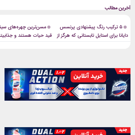
زنانی که دهه‌ها مقابل دوربین درخشیدند و
فشن‌شوهای بزرگ، کمپین‌های بر
هنوز با حضور، شخصیت و میراث هنری خود
یا فرش قرمز اکران فیلم‌ها را دنبا
الهام‌بخش هستند. بازیگران زن مسن سینما
ابروی باریک مدرن را به‌وضوح خواه
ثابت کرده‌اند که جذابیت واقعی تنها به
این حال، این بازگشت شباهت چند
۵ ترکیب رنگ پیشنهادی پرنسس
مسن‌ترین چهره‌های سینم
سال‌های جوانی محدود...
ابروهای بسیار نازک دهه ۱۹۹۰ و اوایل دهه...
دایانا برای استایل تابستانی که هرگز از
قید حیات هستند و جذابیت
مد نمی‌افتند
هم باقیست!