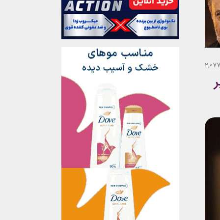
2,07
ر