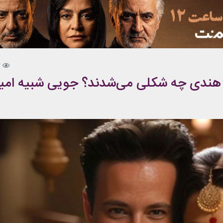
7
س هندی چه شکلی می‌شدند؟ جویی شبیه امی