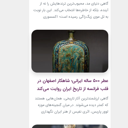
گاهی دنیای مد، محبوب‌ترین ترندهایش را نه از
آینده، بلکه از خاطره‌ها انتخاب می‌کند. این بار نوبت
به تل موی زیگ‌زاگی رسیده است؛ اکسسوری‌
ساده‌ای که بسیاری آن را از اواخر دهه ۹۰ میلادی و
اوایل دهه ۲۰۰۰ به یاد دارند و حالا با ظاهری آشنا اما
جایگاهی تازه، دوباره به مرکز توجه برگشته است....
عطر ۵۰۰ ساله ایرانی؛ شاهکار اصفهان در
قلب فرانسه از تاریخ ایران روایت می‌کند
گاهی ارزشمندترین آثار تاریخی، همان‌هایی هستند
که کمتر دیده می‌شوند. در میان گنجینه‌های موزه
لوور پاریس، اثری نفیس از هنر ایران نگهداری
می‌شود که نه فقط یک بطری عطر، بلکه روایتی از
ذوق، زیبایی و مهارت هنرمندان عصر صفوی است.