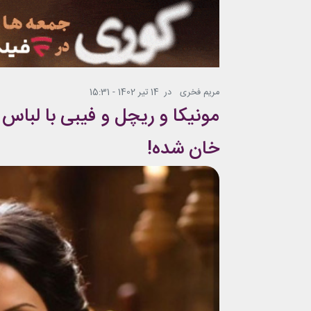
مریم فخری
در
14 تیر 1402 - 15:31
مونیکا و ریچل و فیبی با لبا
خان شده!