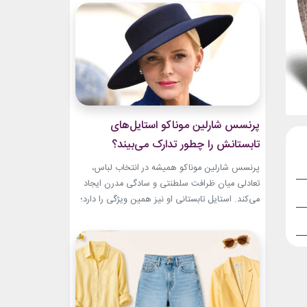
سال‌های ابتدایی فعالیتش هنوز زبان شخصی خود را
در مد پیدا نکرده بود.لینک پیشنهادیخرید اکسسوری
و زیورآلات نقرهجدیدترین کالکشن 2026 دستبند...
پرنسس شارلین موناکو استایل‌های
تابستانش را چطور تدارک می‌بیند؟
پرنسس شارلین موناکو همیشه در انتخاب لباس،
تعادلی میان ظرافت سلطنتی و سادگی مدرن ایجاد
می‌کند. استایل تابستانی او نیز همین ویژگی را دارد؛
ترکیبی از رنگ‌های آرام، پارچه‌های سبک و
طراحی‌هایی که برای روزهای گرم، هم راحت هستند
و هم باشکوه. از مراسم‌های رسمی کاخ گرفته تا
حضورهای صمیمی‌تر، شارلین نشان داده که
پیراهن‌های...