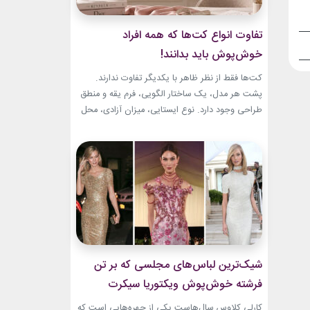
تفاوت انواع کت‌ها که همه افراد
خوش‌پوش باید بدانند!
کت‌ها فقط از نظر ظاهر با یکدیگر تفاوت ندارند.
پشت هر مدل، یک ساختار الگویی، فرم یقه و منطق
طراحی وجود دارد. نوع ایستایی، میزان آزادی، محل
قرارگیری دکمه‌ها و حتی جنس پارچه، شخصیت هر
کت را مشخص می‌کند. یک بلیزر حس رسمی و
شهری دارد، اما یک کت رپ یا اورسایز می‌تواند آزادی
و...
شیک‌ترین لباس‌های مجلسی که بر تن
فرشته خوش‌پوش ویکتوریا سیکرت
دیده‌ایم!
کارلی کلاوس سال‌هاست یکی از چهره‌هایی است که