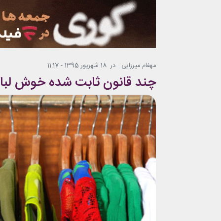
مهفام میرزایی
در
18 شهریور 1395 - 11:17
چند قانون ثابت شده خوش لباس