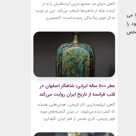
گاهی دنیای مد، محبوب‌ترین ترندهایش را نه از
آینده، بلکه از خاطره‌ها انتخاب می‌کند. این بار نوبت
ا می
به تل موی زیگ‌زاگی رسیده است؛ اکسسوری‌
د را
ساده‌ای که بسیاری آن را از اواخر دهه ۹۰ میلادی و
مشخص
اوایل دهه ۲۰۰۰ به یاد دارند و حالا با ظاهری آشنا اما
جایگاهی تازه، دوباره به مرکز توجه برگشته است....
عطر ۵۰۰ ساله ایرانی؛ شاهکار اصفهان در
قلب فرانسه از تاریخ ایران روایت می‌کند
گاهی ارزشمندترین آثار تاریخی، همان‌هایی هستند
که کمتر دیده می‌شوند. در میان گنجینه‌های موزه
لوور پاریس، اثری نفیس از هنر ایران نگهداری
می‌شود که نه فقط یک بطری عطر، بلکه روایتی از
ذوق، زیبایی و مهارت هنرمندان عصر صفوی است.