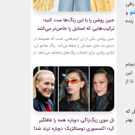
باقی
تو
و
جین روشن را با این رنگ‌ها ست کنید؛
زنده
ترکیب‌هایی که استایل را خاص‌تر می‌کنند
جین روشن یکی از آن آیتم‌هایی است که همیشه در
دنیای مد جای خودش را حفظ می‌کند. رنگ ملایم آن،
آزادی زیادی برای انتخاب رنگ‌های مختلف می‌دهد. از
ترکیب‌های لطیف و دخترانه تا استایل‌های گرم و
نجام
مینیمال، جین روشن می‌تواند پایه یک ظاهر شیک و
این
امروزی باشد. کافی است رنگ همراه آن را درست
انتخاب...
ا از
ل که
بهتر
تل موی زیگ‌زاگی دوباره همه را غافلگیر
کرد؛ اکسسوری نوستالژیک دوباره ترند شد!