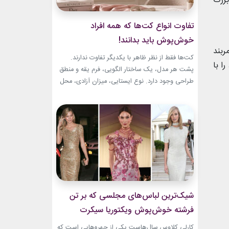
بزرگ
تفاوت انواع کت‌ها که همه افراد
خوش‌پوش باید بدانند!
ربند
کت‌ها فقط از نظر ظاهر با یکدیگر تفاوت ندارند.
ا با
پشت هر مدل، یک ساختار الگویی، فرم یقه و منطق
طراحی وجود دارد. نوع ایستایی، میزان آزادی، محل
قرارگیری دکمه‌ها و حتی جنس پارچه، شخصیت هر
کت را مشخص می‌کند. یک بلیزر حس رسمی و
شهری دارد، اما یک کت رپ یا اورسایز می‌تواند آزادی
و...
شیک‌ترین لباس‌های مجلسی که بر تن
فرشته خوش‌پوش ویکتوریا سیکرت
دیده‌ایم!
کارلی کلاوس سال‌هاست یکی از چهره‌هایی است که