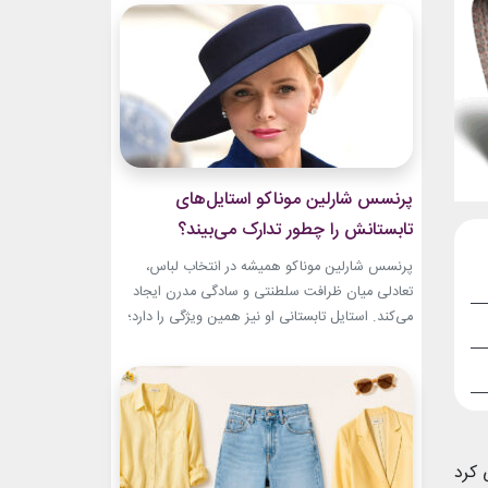
سال‌های ابتدایی فعالیتش هنوز زبان شخصی خود را
در مد پیدا نکرده بود.لینک پیشنهادیخرید اکسسوری
و زیورآلات نقرهگیاهان آپارتمانیجدیدترین کالکشن
2026...
پرنسس شارلین موناکو استایل‌های
تابستانش را چطور تدارک می‌بیند؟
پرنسس شارلین موناکو همیشه در انتخاب لباس،
تعادلی میان ظرافت سلطنتی و سادگی مدرن ایجاد
می‌کند. استایل تابستانی او نیز همین ویژگی را دارد؛
ترکیبی از رنگ‌های آرام، پارچه‌های سبک و
طراحی‌هایی که برای روزهای گرم، هم راحت هستند
و هم باشکوه. از مراسم‌های رسمی کاخ گرفته تا
حضورهای صمیمی‌تر، شارلین نشان داده که
پیراهن‌های...
 کرد