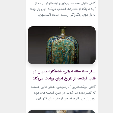
گاهی دنیای مد، محبوب‌ترین ترندهایش را نه از
آینده، بلکه از خاطره‌ها انتخاب می‌کند. این بار نوبت
به تل موی زیگ‌زاگی رسیده است؛ اکسسوری‌
ساده‌ای که بسیاری آن را از اواخر دهه ۹۰ میلادی و
اوایل دهه ۲۰۰۰ به یاد دارند و حالا با ظاهری آشنا اما
جایگاهی تازه، دوباره به مرکز توجه برگشته است....
عطر ۵۰۰ ساله ایرانی؛ شاهکار اصفهان در
قلب فرانسه از تاریخ ایران روایت می‌کند
گاهی ارزشمندترین آثار تاریخی، همان‌هایی هستند
که کمتر دیده می‌شوند. در میان گنجینه‌های موزه
لوور پاریس، اثری نفیس از هنر ایران نگهداری
می‌شود که نه فقط یک بطری عطر، بلکه روایتی از
ذوق، زیبایی و مهارت هنرمندان عصر صفوی است.