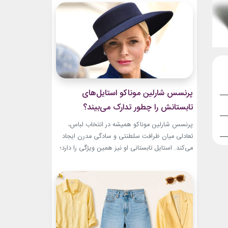
سال‌های ابتدایی فعالیتش هنوز زبان شخصی خود را
در مد پیدا نکرده بود.لینک پیشنهادیخرید اکسسوری
و زیورآلات نقرهجدیدترین کالکشن 2026 دستبند...
پرنسس شارلین موناکو استایل‌های
تابستانش را چطور تدارک می‌بیند؟
پرنسس شارلین موناکو همیشه در انتخاب لباس،
تعادلی میان ظرافت سلطنتی و سادگی مدرن ایجاد
می‌کند. استایل تابستانی او نیز همین ویژگی را دارد؛
ترکیبی از رنگ‌های آرام، پارچه‌های سبک و
طراحی‌هایی که برای روزهای گرم، هم راحت هستند
و هم باشکوه. از مراسم‌های رسمی کاخ گرفته تا
حضورهای صمیمی‌تر، شارلین نشان داده که
پیراهن‌های...