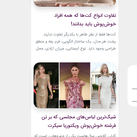
تفاوت انواع کت‌ها که همه افراد
خوش‌پوش باید بدانند!
کت‌ها فقط از نظر ظاهر با یکدیگر تفاوت ندارند.
پشت هر مدل، یک ساختار الگویی، فرم یقه و منطق
طراحی وجود دارد. نوع ایستایی، میزان آزادی، محل
قرارگیری دکمه‌ها و حتی جنس پارچه، شخصیت هر
کت را مشخص می‌کند. یک بلیزر حس رسمی و
شهری دارد، اما یک کت رپ یا اورسایز می‌تواند آزادی
و...
شیک‌ترین لباس‌های مجلسی که بر تن
فرشته خوش‌پوش ویکتوریا سیکرت
دیده‌ایم!
کارلی کلاوس سال‌هاست یکی از چهره‌هایی است که