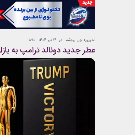
تحریریه چی بپوشم
در
14 تیر 1404 - 18:10
عطر جدید دونالد ترامپ به بازار