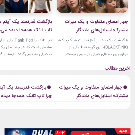
چهار امضای متفاوت و یک میراث
بازگشت قدرتمند یک آیتم سا
مشترک؛ استایل‌های ماندگار
تاپ تانک همه‌جا دیده می‌
بلک‌پینک که تاریخ مد کی‌پاپ را
با گذشت یک دهه از آغاز فعالیت «بلک‌پینک»
تاپ تانک یا ank Top
ساختند
(BLACKPINK)، این گروه فقط یکی از
ساده‌ای است که هر چند سال یک‌با
موفق‌ترین نام‌های دنیای موسیقی نیست.
جنی، جیسو، رزی و لیسا در سال‌های اخیر به
نوبت همین آیتم است. رکابی‌های 
چهره‌هایی تأثیرگذار در دنیای مد نیز تبدیل
دیگر فقط یک لباس راحتی نیستند. 
شده‌اند. آن‌ها بارها مرز میان موسیقی و فشن
بخشی از استایل شهری، کافه‌ای و
را از بین برده‌اند. لباس‌هایشان در کنسرت‌ها،
استایل‌های لوکس تبدیل شده‌اند.
چهار امضای متفاوت و یک میراث
بازگشت قدرتمند یک آیتم
موزیک‌ویدئوها و مراسم‌های مهم جهانی،...
استایل نوید محمدزاده...
مشترک؛ استایل‌های ماندگار
چرا تاپ تانک همه‌جا دیده
بلک‌پینک که تاریخ مد کی‌پاپ را
ساختند