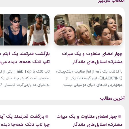
چهار امضای متفاوت و یک میراث
بازگشت قدرتمند یک آیتم سا
مشترک؛ استایل‌های ماندگار
تاپ تانک همه‌جا دیده می‌
بلک‌پینک که تاریخ مد کی‌پاپ را
با گذشت یک دهه از آغاز فعالیت «بلک‌پینک»
تاپ تانک یا ank Top
ساختند
(BLACKPINK)، این گروه فقط یکی از
ساده‌ای است که هر چند سال یک‌با
موفق‌ترین نام‌های دنیای موسیقی نیست.
جنی، جیسو، رزی و لیسا در سال‌های اخیر به
نوبت همین آیتم است. رکابی‌های 
چهره‌هایی تأثیرگذار در دنیای مد نیز تبدیل
دیگر فقط یک لباس راحتی نیستند. 
شده‌اند. آن‌ها بارها مرز میان موسیقی و فشن
بخشی از استایل شهری، کافه‌ای و
را از بین برده‌اند. لباس‌هایشان در کنسرت‌ها،
استایل‌های لوکس تبدیل شده‌اند.
چهار امضای متفاوت و یک میراث
بازگشت قدرتمند یک آیتم
موزیک‌ویدئوها و مراسم‌های مهم جهانی،...
استایل نوید محمدزاده...
مشترک؛ استایل‌های ماندگار
چرا تاپ تانک همه‌جا دیده