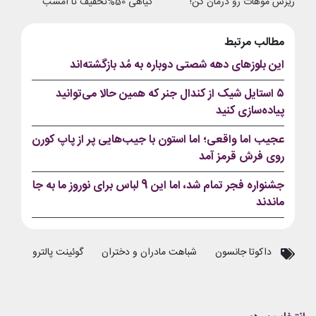
ریزش موهات رو درمان کن!
گیاهی 50%تخفیف تا امشب
مطالب مرتبط
این بلوزهای دهه شصتی دوباره به مُد بازگشته‌اند
۵ استایل شیک از کندال جنر که همین حالا می‌توانید
پیاده‌سازی کنید
عجیب اما واقعی؛ اما استون با جیب‌هایی پر از پاپ کورن
روی فرش قرمز آمد
جشنواره فجر تمام شد، اما این 9 لباس برای نوروز ما به جا
ماندند
داکوتا جانسون
شباهت مادران و دختران
گوئینت پالترو
مادر