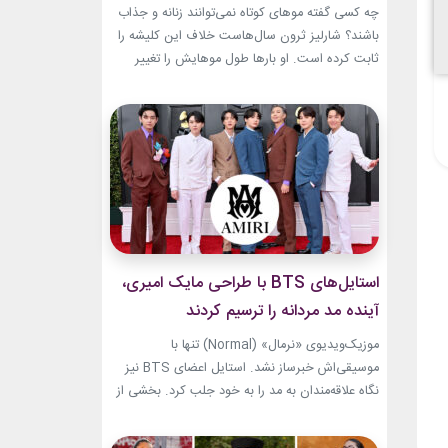
جسورانه
چه کسی گفته موهای کوتاه نمی‌توانند زنانه و جذاب
باشند؟ شارلیز ثرون سال‌هاست خلاف این کلیشه را
ثابت کرده است. او بارها طول موهایش را تغییر
داده، اما هیچ‌وقت هویت استایلش را از دست نداده
است. از مدل‌های بسیار کوتاه تا فرم‌های ساختاریافته،
هر تغییر برای او به یک اتفاق فشن تبدیل شده
است.لینک پیشنهادیگیاهان...
استایل‌های BTS با طراحی مایک امیری،
آینده مد مردانه را ترسیم کردند
موزیک‌ویدیوی «نرمال» (Normal) تنها با
موسیقی‌اش خبرساز نشد. استایل اعضای BTS نیز
نگاه علاقه‌مندان به مد را به خود جلب کرد. بخشی از
لباس‌های این ویدیو از برند «امیری» (Amiri)، متعلق
به طراح آمریکاییِ ایرانی‌تبار، مایک امیری، انتخاب