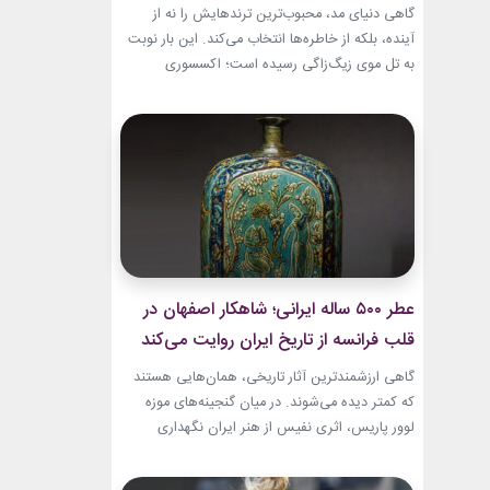
گاهی دنیای مد، محبوب‌ترین ترندهایش را نه از
آینده، بلکه از خاطره‌ها انتخاب می‌کند. این بار نوبت
به تل موی زیگ‌زاگی رسیده است؛ اکسسوری‌
ساده‌ای که بسیاری آن را از اواخر دهه ۹۰ میلادی و
اوایل دهه ۲۰۰۰ به یاد دارند و حالا با ظاهری آشنا اما
جایگاهی تازه، دوباره به مرکز توجه برگشته است....
عطر ۵۰۰ ساله ایرانی؛ شاهکار اصفهان در
قلب فرانسه از تاریخ ایران روایت می‌کند
گاهی ارزشمندترین آثار تاریخی، همان‌هایی هستند
که کمتر دیده می‌شوند. در میان گنجینه‌های موزه
لوور پاریس، اثری نفیس از هنر ایران نگهداری
می‌شود که نه فقط یک بطری عطر، بلکه روایتی از
ذوق، زیبایی و مهارت هنرمندان عصر صفوی است.