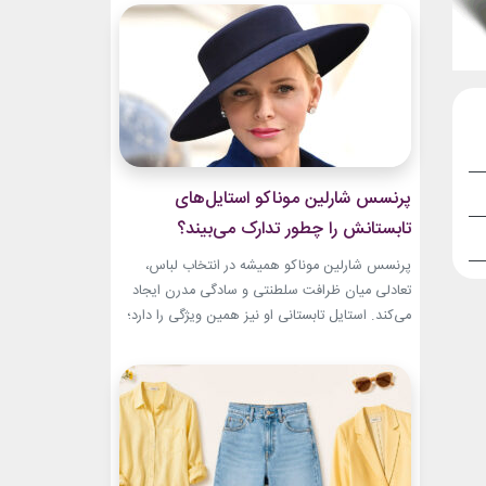
سال‌های ابتدایی فعالیتش هنوز زبان شخصی خود را
در مد پیدا نکرده بود.لینک پیشنهادیجدیدترین
کالکشن 2026 دستبند نقره پاندوراخرید اکسسوری
و...
پرنسس شارلین موناکو استایل‌های
تابستانش را چطور تدارک می‌بیند؟
پرنسس شارلین موناکو همیشه در انتخاب لباس،
تعادلی میان ظرافت سلطنتی و سادگی مدرن ایجاد
می‌کند. استایل تابستانی او نیز همین ویژگی را دارد؛
ترکیبی از رنگ‌های آرام، پارچه‌های سبک و
طراحی‌هایی که برای روزهای گرم، هم راحت هستند
و هم باشکوه. از مراسم‌های رسمی کاخ گرفته تا
حضورهای صمیمی‌تر، شارلین نشان داده که
پیراهن‌های...