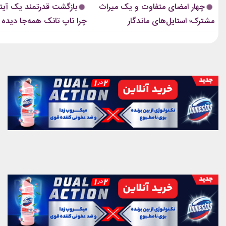
چهار امضای متفاوت و یک میراث
بازگشت قدرتمند یک آیتم
موزیک‌ویدئوها و مراسم‌های مهم جهانی،...
استایل نوید محمدزاده...
مشترک؛ استایل‌های ماندگار
چرا تاپ تانک همه‌جا دیده
بلک‌پینک که تاریخ مد کی‌پاپ را
ساختند