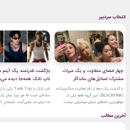
چهار امضای متفاوت و یک میراث
بازگشت قدرتمند یک آیتم سا
مشترک؛ استایل‌های ماندگار
تاپ تانک همه‌جا دیده می‌
بلک‌پینک که تاریخ مد کی‌پاپ را
با گذشت یک دهه از آغاز فعالیت «بلک‌پینک»
تاپ تانک یا ank Top
ساختند
(BLACKPINK)، این گروه فقط یکی از
ساده‌ای است که هر چند سال یک‌با
موفق‌ترین نام‌های دنیای موسیقی نیست.
جنی، جیسو، رزی و لیسا در سال‌های اخیر به
نوبت همین آیتم است. رکابی‌های 
چهره‌هایی تأثیرگذار در دنیای مد نیز تبدیل
دیگر فقط یک لباس راحتی نیستند. 
شده‌اند. آن‌ها بارها مرز میان موسیقی و فشن
بخشی از استایل شهری، کافه‌ای و
را از بین برده‌اند. لباس‌هایشان در کنسرت‌ها،
استایل‌های لوکس تبدیل شده‌اند.