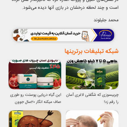
است و چند لحظه درخشان در بازی آنها دیده می‌شود.
محمد جلیلوند
شبکه تبلیغات برترینها
چربیسوزی که شگفتی لاغری آسان
این گیاه دریایی پوستت رو طوری
را رقم زد!
صاف میکنه انگار 20سال جوون
شدی