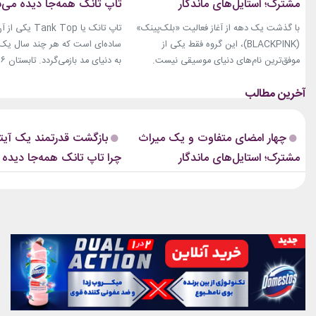
مشترک؛ استایل‌های ماندگار
تاپ تانک همه‌جا دیده می‌
بلک‌پینک که تاریخ مد کی‌پاپ را
با گذشت یک دهه از آغاز فعالیت «بلک‌پینک»
تاپ تانک یا ank Top
ساختند
(BLACKPINK)، این گروه فقط یکی از
ساده‌ای است که هر چند سال یک‌با
موفق‌ترین نام‌های دنیای موسیقی نیست.
جنی، جیسو، رزی و لیسا در سال‌های اخیر به
نوبت همین آیتم است. رکابی‌های 
چهره‌هایی تأثیرگذار در دنیای مد نیز تبدیل
دیگر فقط یک لباس راحتی نیستند. 
شده‌اند. آن‌ها بارها مرز میان موسیقی و فشن
بخشی از استایل شهری، کافه‌ای و
را از بین برده‌اند. لباس‌هایشان در کنسرت‌ها،
استایل‌های لوکس تبدیل شده‌اند.
چهار امضای متفاوت و یک میراث
بازگشت قدرتمند یک آیتم
موزیک‌ویدئوها و مراسم‌های مهم جهانی،...
استایل نوید محمدزاده...
مشترک؛ استایل‌های ماندگار
چرا تاپ تانک همه‌جا دیده
بلک‌پینک که تاریخ مد کی‌پاپ را
ساختند