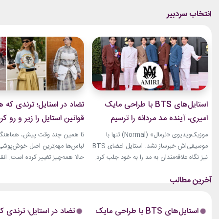
استایل‌های BTS با طراحی مایک
تضاد در استایل؛ ترندی که ه
امیری، آینده مد مردانه را ترسیم
قوانین استایل را زیر و رو کر
کردند
موزیک‌ویدیوی «نرمال» (Normal) تنها با
تا همین چند وقت پیش، هماهنگی
موسیقی‌اش خبرساز نشد. استایل اعضای BTS
لباس‌ها مهم‌ترین اصل خوش‌پوشی ب
نیز نگاه علاقه‌مندان به مد را به خود جلب کرد.
حالا همه‌چیز تغییر کرده است. انق
بخشی از لباس‌های این ویدیو از برند «امیری»
استایل، ترندی است که از استریت‌
(Amiri)، متعلق به طراح آمریکاییِ ایرانی‌تبار،
هفته مد کپنهاگ آغاز شده و بسیاری
مایک امیری، انتخاب شده بود. جسارت در
رسانه‌های معتبر مد از آن به‌عنوان 
استایل‌های امیری BTS همان ویژگی مشترکی
مهم‌ترین نوآوری‌های دنیای فشن یا
استایل‌های BTS با طراحی مایک
تضاد در استایل؛ ترندی ک
است که در تمام این اوت‌فیت‌ها دیده...
این رویکرد، قرار نیست فقط یک...