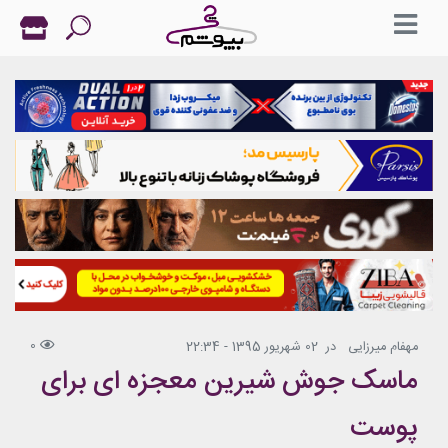
0
مهفام میرزایی
در
02 شهریور 1395 - 22:34
ماسک جوش شیرین معجزه ای برای
پوست