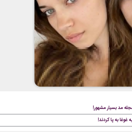
له مد بسیار مشهور!
 غوغا به پا کردند!