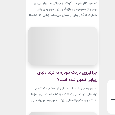
باقیست!
تصاویر کنار هم قرار گرفته از جوانی و دوران پیری
برخی از مشهورترین بازیگران زن جهان، روایتی
متفاوت از گذر زمان را نشان می‌دهد. زنانی که دهه‌ها
مقابل دوربین درخشیدند و هنوز با حضور، شخصیت
و میراث هنری خود الهام‌بخش هستند. بازیگران زن
مسن سینما ثابت کرده‌اند که جذابیت واقعی تنها به
سال‌های جوانی محدود...
چرا ابروی باریک دوباره به ترند دنیای
زیبایی تبدیل شده است؟
دنیای زیبایی بار دیگر به یکی از بحث‌برانگیزترین
ترندهای دو دهه‌ی گذشته بازگشته است. این روزها
اگر تصاویر فشن‌شوهای بزرگ، کمپین‌های برندهای
لوکس یا فرش قرمز اکران فیلم‌ها را دنبال کنید،
حضور ابروی باریک مدرن را به‌وضوح خواهید دید. با