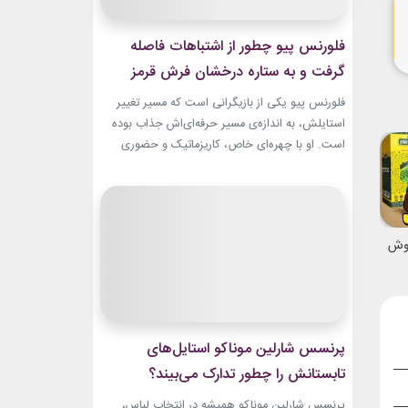
فلورنس پیو چطور از اشتباهات فاصله
گرفت و به ستاره درخشان فرش قرمز
تبدیل شد؟
فلورنس پیو یکی از بازیگرانی است که مسیر تغییر
استایلش، به اندازه‌ی مسیر حرفه‌ای‌اش جذاب بوده
است. او با چهره‌ای خاص، کاریزماتیک و حضوری
متفاوت، خیلی زود در دنیای سینما دیده شد؛ اما در
سال‌های ابتدایی فعالیتش هنوز زبان شخصی خود را
در مد پیدا نکرده بود.لینک پیشنهادیگیاهان
آپارتمانیخرید اکسسوری و زیورآلات نقرهجدیدترین
نوش
کالکشن 2026...
پرنسس شارلین موناکو استایل‌های
تابستانش را چطور تدارک می‌بیند؟
پرنسس شارلین موناکو همیشه در انتخاب لباس،