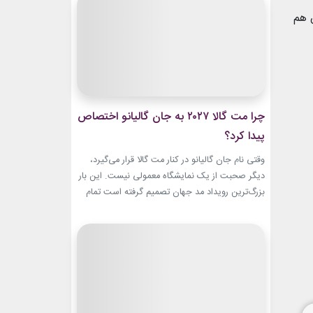
این حال، این بازگشت شباهت چندانی به ابروهای
 هم
بسیار نازک دهه ۱۹۹۰ و اوایل دهه...
چرا مت گالا ۲۰۲۷ به جان گالیانو اختصاص
پیدا کرد؟
وقتی نام جان گالیانو در کنار مت گالا قرار می‌گیرد،
دیگر صحبت از یک نمایشگاه معمولی نیست. این بار
بزرگ‌ترین رویداد مد جهان تصمیم گرفته است تمام
مسیر حرفه‌ای یکی از تأثیرگذارترین و جنجالی‌ترین
طراحان تاریخ را به تصویر بکشد. نمایشگاه John
Galliano: Horizons که با عنوان «افق‌های جان
گالیانو» شناخته می‌شود، فقط مرور لباس‌های...