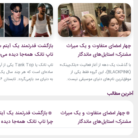
چهار امضای متفاوت و یک میراث
بازگشت قدرتمند یک آیتم سا
مشترک؛ استایل‌های ماندگار
تاپ تانک همه‌جا دیده می‌
بلک‌پینک که تاریخ مد کی‌پاپ را
با گذشت یک دهه از آغاز فعالیت «بلک‌پینک»
تاپ تانک یا ank Top
ساختند
(BLACKPINK)، این گروه فقط یکی از
ساده‌ای است که هر چند سال یک‌با
موفق‌ترین نام‌های دنیای موسیقی نیست.
جنی، جیسو، رزی و لیسا در سال‌های اخیر به
نوبت همین آیتم است. رکابی‌های 
چهره‌هایی تأثیرگذار در دنیای مد نیز تبدیل
دیگر فقط یک لباس راحتی نیستند. 
شده‌اند. آن‌ها بارها مرز میان موسیقی و فشن
بخشی از استایل شهری، کافه‌ای و
را از بین برده‌اند. لباس‌هایشان در کنسرت‌ها،
استایل‌های لوکس تبدیل شده‌اند.
چهار امضای متفاوت و یک میراث
بازگشت قدرتمند یک آیتم
موزیک‌ویدئوها و مراسم‌های مهم جهانی،...
استایل نوید محمدزاده...
مشترک؛ استایل‌های ماندگار
چرا تاپ تانک همه‌جا دیده
بلک‌پینک که تاریخ مد کی‌پاپ را