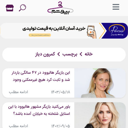
خانه
برچسب
کمرون دیاز
این بازیگر هالیوود در ۴۷ سالگی باردار
شد و ثابت کرد هیچ غیرممکنی وجود
ندارد؛ استایل‌های زیبای کمرون دیاز در
ادامه مطلب
1403/05/18
بارداری که باید ببینید
باور می‌کنید بازیگر مشهور هالیوود با این
استایل شلخته به خیابان آمده باشد؟
تصاویری از کامرون دیاز که باورشان
ادامه مطلب
1402/09/05