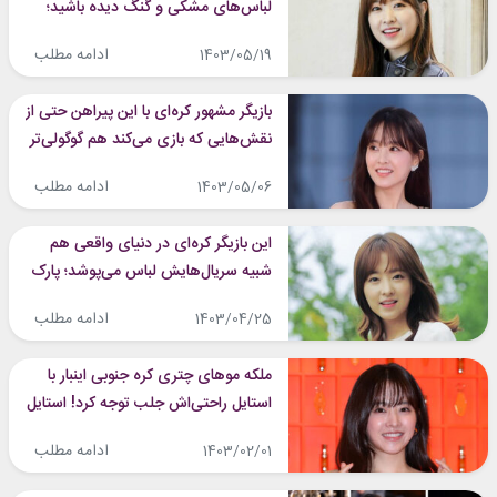
لباس‌های مشکی و گنگ دیده باشید؛
پارک بو یونگ گوگولی ما چه شد؟
ادامه مطلب
1403/05/19
بازیگر مشهور کره‌ای با این پیراهن حتی از
نقش‌هایی که بازی می‌کند هم گوگولی‌تر
شد!
ادامه مطلب
1403/05/06
این بازیگر کره‌ای در دنیای واقعی هم
شبیه سریال‌هایش لباس می‌پوشد؛ پارک
بو یونگ یا دو بونگ سون؟ مسئله این
ادامه مطلب
1403/04/25
است!
ملکه موهای چتری کره جنوبی اینبار با
استایل راحتی‌اش جلب توجه کرد! استایل
متفاوت پارک بو یونگ
ادامه مطلب
1403/02/01