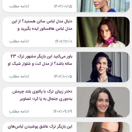
همیشه شده!
ادامه مطلب
1403/01/15
دنبال مدل لباس ساتن هستید؟ از این
مدل لباس هافسانور ایده بگیرید و
بدرخشید!
ادامه مطلب
1402/12/01
باور می‌کنید این بازیگر مشهور ترک 23
ساله باشد؟ از مدل کت و شلوار شیک او
الگو بگیرید!
ادامه مطلب
1402/10/05
دختر زیبای ترک با پالتوی بلند چرمش
بدجوری جنجال به پا کرد؛ تصاویر
جدیدش را از دست ندهید!
ادامه مطلب
1402/09/29
این بازیگر ترک عاشق پوشیدن لباس‌های