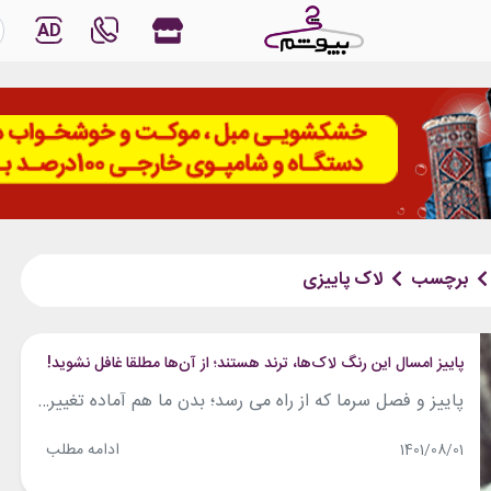
AD
برچسب
لاک پاییزی
پاییز امسال این رنگ لاک‌ها، ترند هستند؛ از آن‌ها مطلقا غافل نشوید!
پاییز و فصل سرما که از راه می رسد؛ بدن ما هم آماده تغییرات جدید می شود. خواسته های اش با قبل فرق می کند، از آیس کافی گرفتن و سر کشیدن در خیابان می رویم به سمت سفارش دادن یک لاته که از آن بخار بلند می شود. لباس ها هم که دیگر جای...
ادامه مطلب
1401/08/01