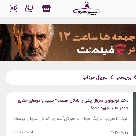
AD
برچسب
سریال مرداب
دختر کوچولوی سریال یاغی را یادتان هست؟ ببینید با موهای چتری
چقدر تغییر چهره داده!
الیکا ناصری، بازیگر جوان و خوش‌آتیه‌ای که در سریال پرمخاطب «یاغی» و سریال جدید «مرداب» ایفای نقش کرده‌است، تصویر جدیدی از خود را در اینستاگرامش به اشتراک گذاشته‌ که در آن استایل پاییزی چندلایه‌ای دارد. سبک استایل‌ چندلایه این روزها در بین بسیاری از جوانان شیک‌پوش محبوب است. الیکا هودی مخمل کبریتی طوسی‌رنگی به تن...
ادامه مطلب
1402/08/17