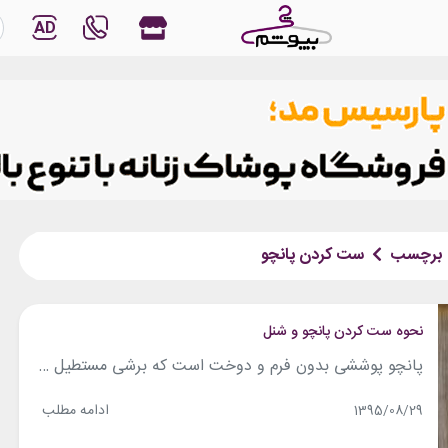
AD
برچسب
ست کردن پانچو
نحوه ست کردن پانچو و شنل
پانچو پوششی بدون فرم و دوخت است که برشی مستطیل شکل و یا دایره‌ای دارد. پانچو در ابتدا توسط مردم بومی آمریکای لاتین استفاده می‌شد و سپس مردم غیر بومی از آن در پوشش خود بهره بردند و شروع به تلفیق المان‌های اروپایی در طراحی این نوع لباس کردند. اما نحوه ست کردن پانچو و شنل...
ادامه مطلب
1395/08/29