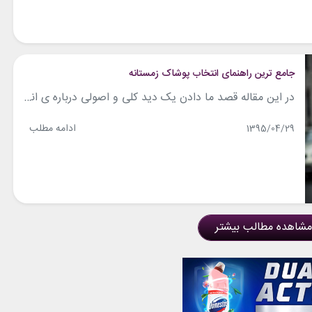
جامع ترین راهنمای انتخاب پوشاک زمستانه
در این مقاله قصد ما دادن یک دید کلی و اصولی درباره ی انتخاب پوشاک زمستانه به شماست. این دید را با بررسی تک تک آیتم ها و تیپ های مربوط به آقایان در زمستان به شما می دهیم و این شمایید که در نهایت تصمیم می گیرید چگونه خوشتیپ تر از قبل باشید. پس...
ادامه مطلب
1395/04/29
مشاهده مطالب بیشتر