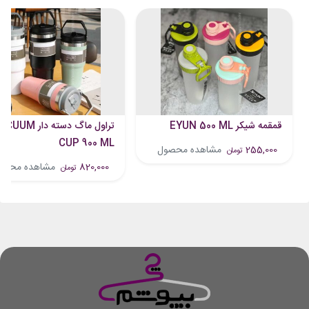
قمقمه شیکر EYUN 500 ML
تراول ماگ دسته دار UM
CUP 900 ML
255,000
مشاهده محصول
تومان
820,000
مشاهده محصو
تومان