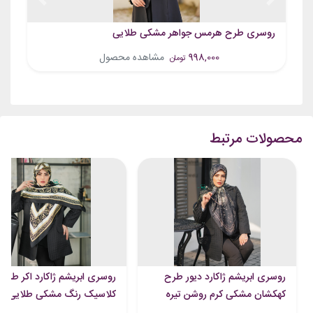
Previous
Next
روسری طرح هرمس جواهر مشکی طلایی
998,000
مشاهده محصول
تومان
محصولات مرتبط
روسری ابریشم ژاکارد دیور طرح
روسری ابریشم ژاکارد اکر طرح
کهکشان مشکی کرم روشن تیره
کلاسیک رنگ مشکی طلایی