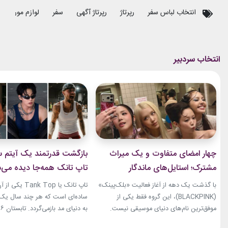
انتخاب لباس سفر
رپرتاژ
رپرتاژ آگهی
سفر
لوازم موردنیاز 
چهار امضای متفاوت و یک میراث
بازگشت قدرتمند یک آیتم سا
مشترک؛ استایل‌های ماندگار
تاپ تانک همه‌جا دیده می‌
بلک‌پینک که تاریخ مد کی‌پاپ را
با گذشت یک دهه از آغاز فعالیت «بلک‌پینک»
تاپ تانک یا ank Top
ساختند
(BLACKPINK)، این گروه فقط یکی از
ساده‌ای است که هر چند سال یک‌با
موفق‌ترین نام‌های دنیای موسیقی نیست.
جنی، جیسو، رزی و لیسا در سال‌های اخیر به
نوبت همین آیتم است. رکابی‌های 